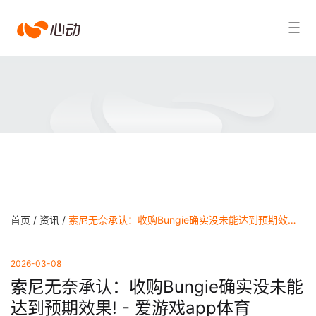
爱
搜索结果
游
戏
app
体
育
首页 /
资讯 /
索尼无奈承认：收购Bungie确实没未能达到预期效果! - 爱游戏app体育
2026-03-08
索尼无奈承认：收购Bungie确实没未能
达到预期效果! - 爱游戏app体育