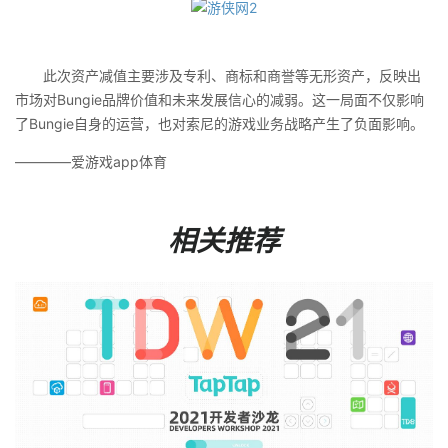
此次资产减值主要涉及专利、商标和商誉等无形资产，反映出
市场对Bungie品牌价值和未来发展信心的减弱。这一局面不仅影响
了Bungie自身的运营，也对索尼的游戏业务战略产生了负面影响。
————爱游戏app体育
相关推荐