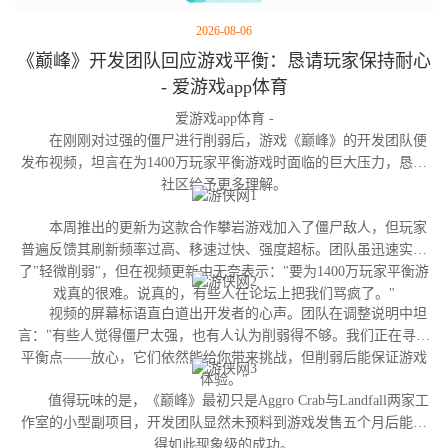
2026-08-06
《巅峰》开发团队回应游戏平衡：恳请玩家保持耐心
- 爱游戏app体育
爱游戏app体育 -
在刚刚对过强的僵尸进行削弱后，游戏《巅峰》的开发团队便
发布视频，坦言在为1400万玩家平衡游戏时面临的巨大压力，恳请
社区给予更多理解。
本周推出的更新为这款合作攀岩游戏加入了僵尸敌人，但玩家
普遍反馈其刷新频率过高、移速过快、强度超标。团队虽迅速实施
了"轻微削弱"，但在视频更新中无奈表示："要为1400万玩家平衡游
戏真的很难。说真的，有些人在论坛上把我们骂疯了。"
视频的屏幕标语直白道出开发者的心声。团队在调整说明中坦
言："有些人觉得僵尸太强，也有人认为削弱得不够。我们正在寻找
平衡点——放心，它们依然能给你带来挑战，但削弱后能保证游戏
体验。"
值得玩味的是，《巅峰》最初只是Aggro Crab与Landfall两家工
作室的小型副项目，开发团队显然未预料到游戏发售五个月后能获
得如此现象级的成功。