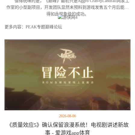
值得玩味的是，《巅峰》最初只是Aggro Crab与Landfall两家工
作室的小型副项目，开发团队显然未预料到游戏发售五个月后能获
得如此现象级的成功。
更多内容：PEAK专题巅峰论坛
2026-08-06
《质量效应5》确认保留浪漫系统！电视剧讲述新故
事 - 爱游戏app体育