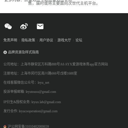
售，届时或将主要面向次世代主机平台。
免责声明
隐私政策
用户协议
游戏大厅
论坛
品牌资源及样式指南
公司地址：上海市静安区万科路888号A6 AYX爱游戏体育app官方网站
注册地址：上海市闵行区南川路666号戊楼1688室
在线客服微信公众号：leyu_net
投诉举报邮箱: leyutousu@gmail.com
IP衍生&授权业务: leyux.lab@gmail.com
发行合作: leyucooperation@gmail.com
沪公网安备31010402000659