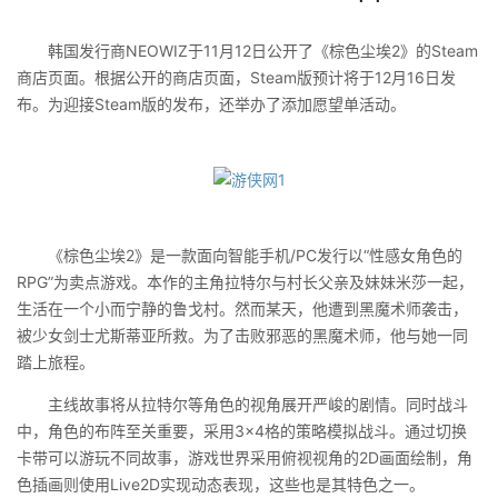
韩国发行商NEOWIZ于11月12日公开了《棕色尘埃2》的Steam
商店页面。根据公开的商店页面，Steam版预计将于12月16日发
布。为迎接Steam版的发布，还举办了添加愿望单活动。
《棕色尘埃2》是一款面向智能手机/PC发行以“性感女角色的
RPG”为卖点游戏。本作的主角拉特尔与村长父亲及妹妹米莎一起，
生活在一个小而宁静的鲁戈村。然而某天，他遭到黑魔术师袭击，
被少女剑士尤斯蒂亚所救。为了击败邪恶的黑魔术师，他与她一同
踏上旅程。
主线故事将从拉特尔等角色的视角展开严峻的剧情。同时战斗
中，角色的布阵至关重要，采用3×4格的策略模拟战斗。通过切换
卡带可以游玩不同故事，游戏世界采用俯视视角的2D画面绘制，角
色插画则使用Live2D实现动态表现，这些也是其特色之一。