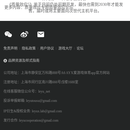
《质量效应5》鉴于目前仍处前期开发，最快也需到2030年才能发
更多内容：质量效应专题质量效应论坛
售，届时或将主要面向次世代主机平台。
免责声明
隐私政策
用户协议
游戏大厅
论坛
品牌资源及样式指南
公司地址：上海市静安区万科路888号A6 AYX爱游戏体育app官方网站
注册地址：上海市闵行区南川路666号戊楼1688室
在线客服微信公众号：leyu_net
投诉举报邮箱: leyutousu@gmail.com
IP衍生&授权业务: leyux.lab@gmail.com
发行合作: leyucooperation@gmail.com