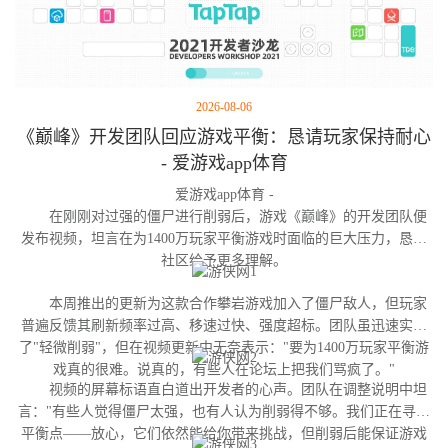
2026-08-06
《巅峰》开发团队回应游戏平衡：恳请玩家保持耐心
- 爱游戏app体育
爱游戏app体育 -
在刚刚对过强的僵尸进行削弱后，游戏《巅峰》的开发团队便
发布视频，坦言在为1400万玩家平衡游戏时面临的巨大压力，恳请
社区给予更多理解。
本周推出的更新为这款合作攀岩游戏加入了僵尸敌人，但玩家
普遍反馈其刷新频率过高、移速过快、强度超标。团队虽迅速实施
了"轻微削弱"，但在视频更新中无奈表示："要为1400万玩家平衡游
戏真的很难。说真的，有些人在论坛上把我们骂疯了。"
视频的屏幕标语直白道出开发者的心声。团队在调整说明中坦
言："有些人觉得僵尸太强，也有人认为削弱得不够。我们正在寻找
平衡点——放心，它们依然能给你带来挑战，但削弱后能保证游戏