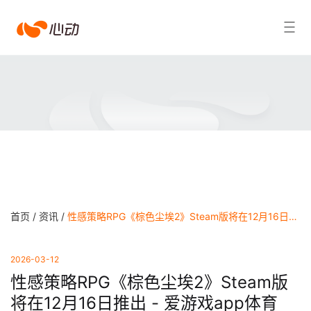
爱
搜索结果
游
戏
app
体
育
首页 /
资讯 /
性感策略RPG《棕色尘埃2》Steam版将在12月16日推出 - 爱游戏app体育
2026-03-12
性感策略RPG《棕色尘埃2》Steam版
将在12月16日推出 - 爱游戏app体育