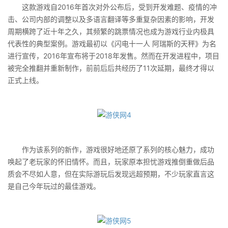
这款游戏自2016年首次对外公布后，受到开发难题、疫情的冲
击、公司内部的调整以及多语言翻译等多重复杂因素的影响，开发
周期横跨了近十年之久，其频繁的跳票情况也成为游戏行业内极具
代表性的典型案例。游戏最初以《闪电十一人 阿瑞斯的天秤》为名
进行宣传，2016年宣布将于2018年发售。然而在开发进程中，项目
被完全推翻并重新制作，前前后后共经历了11次延期，最终才得以
正式上线。
作为该系列的新作，游戏很好地还原了系列的核心魅力，成功
唤起了老玩家的怀旧情怀。而且，玩家原本担忧游戏推倒重做后品
质会不尽如人意，但在实际游玩后发现远超预期，不少玩家直言这
是自己今年玩过的最佳游戏。