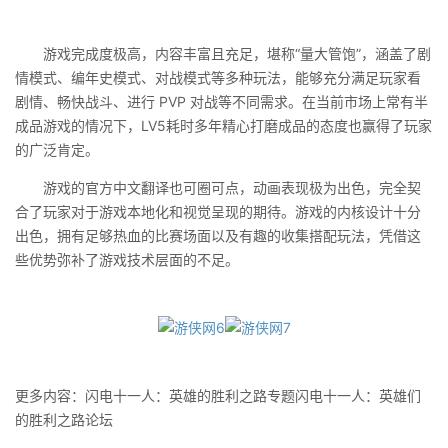
游戏完成度极高，内容丰富且充足，堪称“量大管饱”，涵盖了剧
情模式、编年史模式、对战模式等多种玩法，能够充分满足玩家看
剧情、畅快战斗、进行 PVP 对战等不同需求。在当前市场上常有半
成品游戏的情况下，LV5耗时多年精心打磨成品的态度也赢得了玩家
的广泛肯定。
游戏的官方中文翻译也可圈可点，动画表现极为出色，完全契
合了玩家对于游戏本地化和视觉呈现的期待。游戏的内核设计十分
出色，拥有足够热血的比赛场面以及有趣的收集搭配玩法，凭借这
些优势弥补了游戏技术层面的不足。
更多内容：闪电十一人：英雄的胜利之路专题闪电十一人：英雄们
的胜利之路论坛