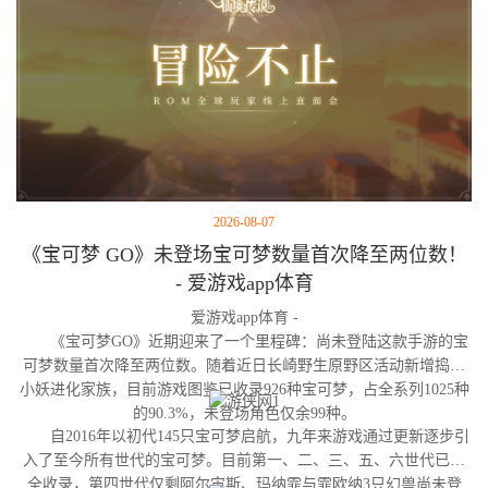
2026-08-07
《宝可梦 GO》未登场宝可梦数量首次降至两位数！
- 爱游戏app体育
爱游戏app体育 -
《宝可梦GO》近期迎来了一个里程碑：尚未登陆这款手游的宝
可梦数量首次降至两位数。随着近日长崎野生原野区活动新增捣蛋
小妖进化家族，目前游戏图鉴已收录926种宝可梦，占全系列1025种
的90.3%，未登场角色仅余99种。
自2016年以初代145只宝可梦启航，九年来游戏通过更新逐步引
入了至今所有世代的宝可梦。目前第一、二、三、五、六世代已完
全收录，第四世代仅剩阿尔宙斯、玛纳霏与霏欧纳3只幻兽尚未登