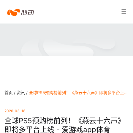
爱
搜索结果
游
戏
app
体
育
首页 /
资讯 /
全球PS5预购榜前列！《燕云十六声》即将多平台上线 - 爱游戏app体育
2026-03-18
全球PS5预购榜前列！《燕云十六声》
即将多平台上线 - 爱游戏app体育