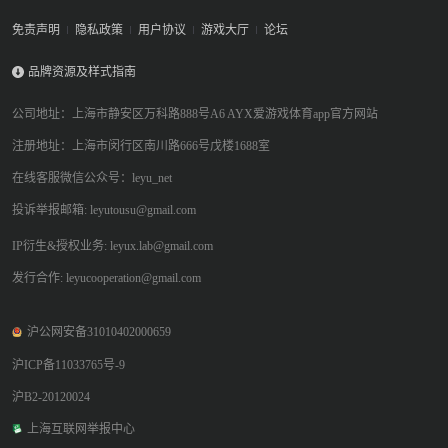
免责声明
隐私政策
用户协议
游戏大厅
论坛
品牌资源及样式指南
公司地址：上海市静安区万科路888号A6 AYX爱游戏体育app官方网站
注册地址：上海市闵行区南川路666号戊楼1688室
在线客服微信公众号：leyu_net
投诉举报邮箱: leyutousu@gmail.com
IP衍生&授权业务: leyux.lab@gmail.com
发行合作: leyucooperation@gmail.com
沪公网安备31010402000659
沪ICP备11033765号-9
沪B2-20120024
上海互联网举报中心