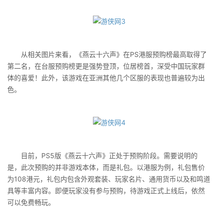
从相关图片来看，《燕云十六声》在PS港服预购榜最高取得了
第二名，在台服预购榜更是强势登顶，位居榜首，深受中国玩家群
体的喜爱！此外，该游戏在亚洲其他几个区服的表现也普遍较为出
色。
目前，PS5版《燕云十六声》正处于预购阶段。需要说明的
是，此次预购的并非游戏本体，而是礼包。以港服为例，礼包售价
为108港元，礼包内包含外观套装、玩家名片、通用货币以及和鸣道
具等丰富内容。即便玩家没有参与预购，待游戏正式上线后，依然
可以免费畅玩。