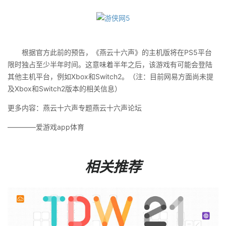
根据官方此前的预告，《燕云十六声》的主机版将在PS5平台
限时独占至少半年时间。这意味着半年之后，该游戏有可能会登陆
其他主机平台，例如Xbox和Switch2。（注：目前网易方面尚未提
及Xbox和Switch2版本的相关信息）
更多内容：燕云十六声专题燕云十六声论坛
————爱游戏app体育
相关推荐