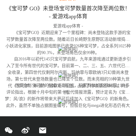
《宝可梦 GO》未登场宝可梦数量首次降至两位数！
- 爱游戏app体育
爱游戏app体育 -
《宝可梦GO》近期迎来了一个里程碑：尚未登陆这款手游的宝
可梦数量首次降至两位数。随着近日长崎野生原野区活动新增捣蛋
小妖进化家族，目前游戏图鉴已收录926种宝可梦，占全系列1025种
的90.3%，未登场角色仅余99种。
自2016年以初代145只宝可梦启航，九年来游戏通过更新逐步引
入了至今所有世代的宝可梦。目前第一、二、三、五、六世代已完
全收录，第四世代仅剩阿尔宙斯、玛纳霏与霏欧纳3只幻兽尚未登
场，第七世代未登场数量也已降至个位数。而未亮相的59种第九世
尽管全新宝可梦的储备逐渐见底，玩家群体却显得从容。许多
代《宝可梦：朱/紫》及其DLC角色，占据了待收录名单的过半比
评论指出，根据十月中旬的第十世代情报泄露，预计定名为《宝可
例。
梦：风/浪》的新作将带来大量可后续加入《宝可梦GO》的新角色。
此外，虽然不单独占据图鉴编号，但极巨化与mega进化形态仍有大
量变体尚未实装，这为开发团队提供了充足的更新空间。