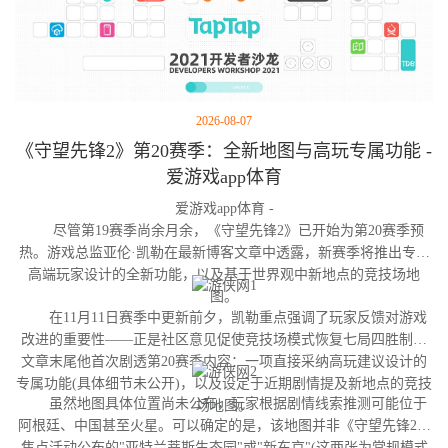
2026-08-07
《守望先锋2》第20赛季：全新地图与高玩专属功能 -
爱游戏app体育
爱游戏app体育 -
尽管第19赛季尚余月余，《守望先锋2》已开始为第20赛季预
热。游戏总监亚伦·凯勒在最新博客文章中透露，新赛季将推出专为
高端玩家设计的全新功能，以及基于世界观中新地点的竞技场地
图。
在11月11日赛季中更新前夕，凯勒重点强调了玩家反馈对游戏
改进的重要性——正是社区意见促使竞技场模式恢复七局四胜制。
文章末尾他首次剧透第20赛季内容：一项直接采纳高玩建议设计的
专属功能(具体细节未公开)，以及设定于近期剧情提及新地点的竞技
虽然地图具体位置尚未公布，玩家根据剧情线索推测可能位于
场地图。
阿根廷、中国甚至火星。可以确定的是，该地图并非《守望先锋2》
焦点活动公布的"亚特兰蒂斯生态园"或"新东京"(这两张为常规模式