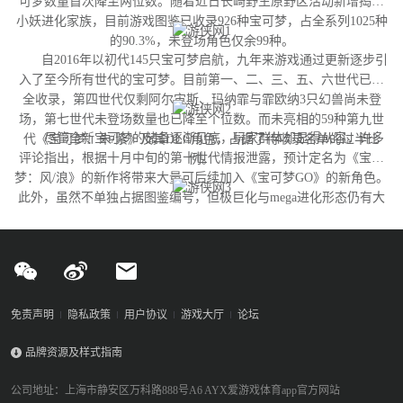
可梦数量首次降至两位数。随着近日长崎野生原野区活动新增捣蛋
小妖进化家族，目前游戏图鉴已收录926种宝可梦，占全系列1025种
的90.3%，未登场角色仅余99种。
自2016年以初代145只宝可梦启航，九年来游戏通过更新逐步引
入了至今所有世代的宝可梦。目前第一、二、三、五、六世代已完
全收录，第四世代仅剩阿尔宙斯、玛纳霏与霏欧纳3只幻兽尚未登
场，第七世代未登场数量也已降至个位数。而未亮相的59种第九世
尽管全新宝可梦的储备逐渐见底，玩家群体却显得从容。许多
代《宝可梦：朱/紫》及其DLC角色，占据了待收录名单的过半比
评论指出，根据十月中旬的第十世代情报泄露，预计定名为《宝可
例。
梦：风/浪》的新作将带来大量可后续加入《宝可梦GO》的新角色。
此外，虽然不单独占据图鉴编号，但极巨化与mega进化形态仍有大
量变体尚未实装，这为开发团队提供了充足的更新空间。
免责声明
隐私政策
用户协议
游戏大厅
论坛
品牌资源及样式指南
公司地址：上海市静安区万科路888号A6 AYX爱游戏体育app官方网站