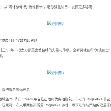
从“沼地骸骨”到“猎蛛胫节”，助你强化装备、发掘更多秘密！
 “流浪剑士”灵魂刻印登场
村正”，每一把太刀都蕴含着独特的力量与传承。全新灵魂刻印“流浪剑士
择。
双倍冒险等你开启
》将在 Steam 平台推出限时优惠捆绑包，与动作 Roguelike 作
场！玩家可一次入手两款高质量 Roguelike 游戏，尽享动作与策略的双重