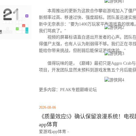
本周推出的更新为这款合作攀岩游戏加入了僵尸
新频率过高、移速过快、强度超标。团队虽迅速实施
新中无奈表示："要为1400万玩家平衡游戏真的很
我们骂疯了。"
视频的屏幕标语直白道出开发者的心声。团队在
得僵尸太强，也有人认为削弱得不够。我们正在寻
能给你带来挑战，但削弱后能保证游戏体验。"
值得玩味的是，《巅峰》最初只是Aggro Crab与L
项目，开发团队显然未预料到游戏发售五个月后能
更多内容：PEAK专题巅峰论坛
2026-08-06
《质量效应5》确认保留浪漫系统！电视剧
app体育
爱游戏app体育 -