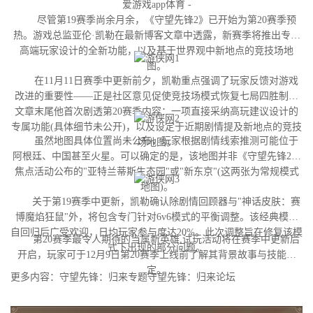
爱游戏app体育 -
尽管第19赛季尚余月余，《守望先锋2》已开始为第20赛季预
热。游戏总监亚伦·凯勒在最新博客文章中透露，新赛季将推出专为
高端玩家设计的全新功能，以及基于世界观中新地点的竞技场地
图。
在11月11日赛季中更新前夕，凯勒重点强调了玩家反馈对游戏
改进的重要性——正是社区意见促使竞技场模式恢复七局四胜制。
文章末尾他首次剧透第20赛季内容：一项直接采纳高玩建议设计的
专属功能(具体细节未公开)，以及设定于近期剧情提及新地点的竞技
虽然地图具体位置尚未公布，玩家根据剧情线索推测可能位于
场地图。
阿根廷、中国甚至火星。可以确定的是，该地图并非《守望先锋2》
焦点活动公布的"亚特兰蒂斯生态园"或"新东京"(这两张为常规模式
地图)。
关于第19赛季中更新，凯勒确认除剧情回顾器与"神话皮肤：赛
博魔焰狂鼠"外，将包含专门针对6v6模式的平衡调整。该经典模式
自回归后广受欢迎，日均玩家参与度达20%。此次调整旨在修复该模
第20赛季最令人期待的当属新英雄,试玩活动将在赛季中更新后
式下出现的部分问题。
开启，玩家可于12月9日第20赛季上线前了解其背景故事与技能设
定。
更多内容：守望先锋：归来专题守望先锋：归来论坛