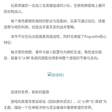
玩家将操控一支由三名英雄组成的小队，在俯视棋盘格上展开
回合制战斗。
每个角色都拥有独特的职业与技能树，玩家可通过站位、技能
连携与地形利用，创造出丰富多变的战术策略。
本作不仅在玩法层面更具挑战性，同时也保留了Roguelite核心
特征：
每次冒险地图、事件与敌人配置均为随机生成，角色成长路
径、装备与“火种”系统的搭配也将影响整个旅程的节奏与走向。
延续的世界，崭新的篇章
游戏的故事背景延续自《因狄斯的谎言》，以“火种”与“真相”为
主题，描绘一个在神祇冲突与谎言废墟中重燃希望的世界。