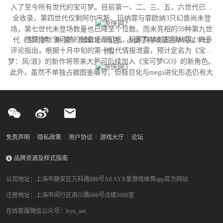
入了至今所有世代的宝可梦。目前第一、二、三、五、六世代已完
全收录，第四世代仅剩阿尔宙斯、玛纳霏与霏欧纳3只幻兽尚未登
场，第七世代未登场数量也已降至个位数。而未亮相的59种第九世
尽管全新宝可梦的储备逐渐见底，玩家群体却显得从容。许多
代《宝可梦：朱/紫》及其DLC角色，占据了待收录名单的过半比
评论指出，根据十月中旬的第十世代情报泄露，预计定名为《宝可
例。
梦：风/浪》的新作将带来大量可后续加入《宝可梦GO》的新角色。
此外，虽然不单独占据图鉴编号，但极巨化与mega进化形态仍有大
量变体尚未实装，这为开发团队提供了充足的更新空间。
免责声明
隐私政策
用户协议
游戏大厅
论坛
品牌资源及样式指南
公司地址：上海市静安区万科路888号A6 AYX爱游戏体育app官方网站
注册地址：上海市闵行区南川路666号戊楼1688室
在线客服微信公众号：leyu_net