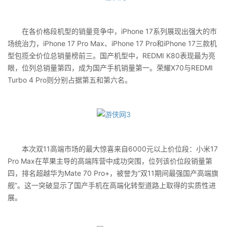
在各价格段机型的销量竞争中，iPhone 17系列展现出强大的市
场统治力，iPhone 17 Pro Max、iPhone 17 Pro和iPhone 17三款机
型包揽全价位总销量榜前三。国产机型中，REDMI K80表现最为亮
眼，位列总销量第四，成为国产手机销量第一。荣耀X70与REDMI
Turbo 4 Pro则分别占据第五和第六名。
本次双11高端市场的最大惊喜来自6000元以上价位段：小米17
Pro Max在苹果主导的高端阵营中成功突围，位列该价位段销量第
四，排名超越华为Mate 70 Pro+，被誉为“双11期间最强国产高端旗
舰”。这一突破显示了国产手机在高端化转型道路上取得的实质性进
展。