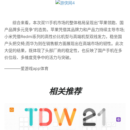
综合来看，本次双11手机市场的整体格局呈现出“苹果领跑、国
产品牌多元竞争”的态势。苹果凭借其品牌力和产品力持续主导市场;
小米凭借Redmi系列的高性价比机型与高端机型双线发力，稳坐国
产头把交椅;而华为则在销售额方面展现出在高端市场的韧性。此次
大促的结果，既体现了头部厂商的稳定性，也反映了国产手机在多
价位段、多维度竞争中的活力与突破。
————爱游戏app体育
相关推荐