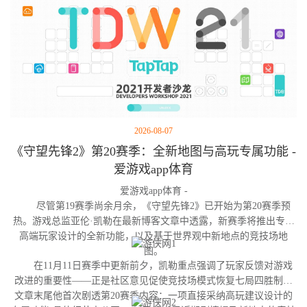
2026-08-07
《守望先锋2》第20赛季：全新地图与高玩专属功能 -
爱游戏app体育
爱游戏app体育 -
尽管第19赛季尚余月余，《守望先锋2》已开始为第20赛季预
热。游戏总监亚伦·凯勒在最新博客文章中透露，新赛季将推出专为
高端玩家设计的全新功能，以及基于世界观中新地点的竞技场地
图。
在11月11日赛季中更新前夕，凯勒重点强调了玩家反馈对游戏
改进的重要性——正是社区意见促使竞技场模式恢复七局四胜制。
文章末尾他首次剧透第20赛季内容：一项直接采纳高玩建议设计的