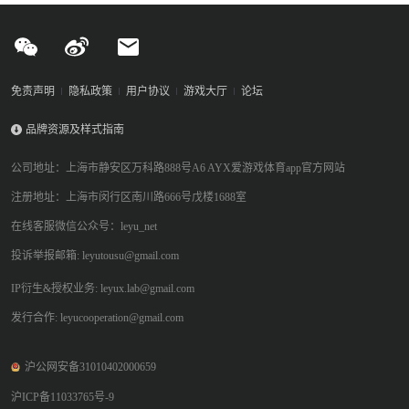
免责声明
隐私政策
用户协议
游戏大厅
论坛
品牌资源及样式指南
公司地址：上海市静安区万科路888号A6 AYX爱游戏体育app官方网站
注册地址：上海市闵行区南川路666号戊楼1688室
在线客服微信公众号：leyu_net
投诉举报邮箱: leyutousu@gmail.com
IP衍生&授权业务: leyux.lab@gmail.com
发行合作: leyucooperation@gmail.com
沪公网安备31010402000659
沪ICP备11033765号-9