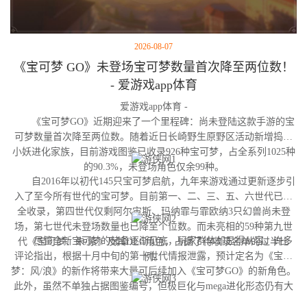
2026-08-07
《宝可梦 GO》未登场宝可梦数量首次降至两位数！
- 爱游戏app体育
爱游戏app体育 -
《宝可梦GO》近期迎来了一个里程碑：尚未登陆这款手游的宝
可梦数量首次降至两位数。随着近日长崎野生原野区活动新增捣蛋
小妖进化家族，目前游戏图鉴已收录926种宝可梦，占全系列1025种
的90.3%，未登场角色仅余99种。
自2016年以初代145只宝可梦启航，九年来游戏通过更新逐步引
入了至今所有世代的宝可梦。目前第一、二、三、五、六世代已完
全收录，第四世代仅剩阿尔宙斯、玛纳霏与霏欧纳3只幻兽尚未登
场，第七世代未登场数量也已降至个位数。而未亮相的59种第九世
尽管全新宝可梦的储备逐渐见底，玩家群体却显得从容。许多
代《宝可梦：朱/紫》及其DLC角色，占据了待收录名单的过半比
评论指出，根据十月中旬的第十世代情报泄露，预计定名为《宝可
例。
梦：风/浪》的新作将带来大量可后续加入《宝可梦GO》的新角色。
此外，虽然不单独占据图鉴编号，但极巨化与mega进化形态仍有大
量变体尚未实装，这为开发团队提供了充足的更新空间。