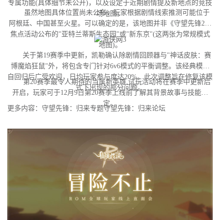
专属功能(具体细节未公开)，以及设定于近期剧情提及新地点的竞技
虽然地图具体位置尚未公布，玩家根据剧情线索推测可能位于
场地图。
阿根廷、中国甚至火星。可以确定的是，该地图并非《守望先锋2》
焦点活动公布的"亚特兰蒂斯生态园"或"新东京"(这两张为常规模式
地图)。
关于第19赛季中更新，凯勒确认除剧情回顾器与"神话皮肤：赛
博魔焰狂鼠"外，将包含专门针对6v6模式的平衡调整。该经典模式
自回归后广受欢迎，日均玩家参与度达20%。此次调整旨在修复该模
第20赛季最令人期待的当属新英雄,试玩活动将在赛季中更新后
式下出现的部分问题。
开启，玩家可于12月9日第20赛季上线前了解其背景故事与技能设
定。
更多内容：守望先锋：归来专题守望先锋：归来论坛