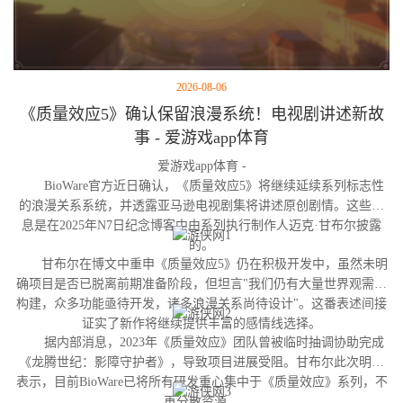
2026-08-06
《质量效应5》确认保留浪漫系统！电视剧讲述新故
事 - 爱游戏app体育
爱游戏app体育 -
BioWare官方近日确认，《质量效应5》将继续延续系列标志性
的浪漫关系系统，并透露亚马逊电视剧集将讲述原创剧情。这些消
息是在2025年N7日纪念博客中由系列执行制作人迈克·甘布尔披露
的。
甘布尔在博文中重申《质量效应5》仍在积极开发中，虽然未明
确项目是否已脱离前期准备阶段，但坦言"我们仍有大量世界观需要
构建，众多功能亟待开发，诸多浪漫关系尚待设计"。这番表述间接
证实了新作将继续提供丰富的感情线选择。
据内部消息，2023年《质量效应》团队曾被临时抽调协助完成
《龙腾世纪：影障守护者》，导致项目进展受阻。甘布尔此次明确
表示，目前BioWare已将所有研发重心集中于《质量效应》系列，不
再分散资源。