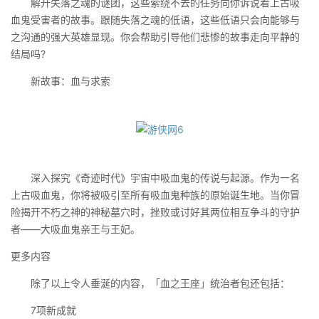
解开失落之魂的谜团，这些萦绕不去的任务向你诉说着上古吸
血鬼受害者的故事。跟随失落之魂的低语，这些低语只会向能够与
之沟通的强大英雄显现。你会帮助引导他们悲惨的故事走向平静的
结局吗?
新故事：血与求索
深入探究《奇迹时代》宇宙中吸血鬼的传说与起源。作为一名
上古吸血鬼，你将被吸引至所有吸血鬼种族的原始诞生地。当你冒
险揭开不朽之神的神秘墓穴时，挫败或讨好其两位相互争斗的守护
者——大吸血鬼亲王与王妃。
更多内容
除了以上令人垂涎的内容，「血之王座」统治者包还包括：
7项新成就