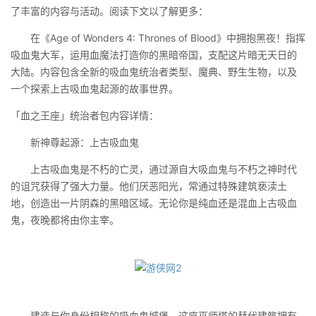
了丰富的内容与活动。阅读下文以了解更多：
在《Age of Wonders 4: Thrones of Blood》中拥抱黑夜！指挥
吸血鬼大军，运用血魔法打造你的黑暗帝国，支配这片暗无天日的
大陆。内容包含全新的吸血鬼统治者类型、魔典、野生生物，以及
一个探索上古吸血鬼起源的故事世界。
「血之王座」统治者包内容详情：
新神尊起源：上古吸血鬼
上古吸血鬼是不朽的亡灵，通过源自大吸血鬼与不朽之神时代
的诅咒获得了强大力量。他们厌恶阳光，常通过特殊建筑亵渎土
地，创造出一片阴森的黑暗区域。无论你是纯血还是混血上古吸血
鬼，夜晚都将由你主宰。
建造与你身份相称的吸血鬼城堡。这座巫师塔的替代建筑拥有