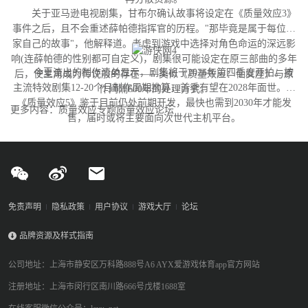
关于亚马逊电视剧集，甘布尔确认故事将设定在《质量效应3》
事件之后，且不会重述薛帕德指挥官的历程。"那毕竟是属于每位玩
家自己的故事"，他解释道。考虑到游戏中选择对角色命运的深远影
响(连薛帕德的性别都可自定义)，剧集很可能设定在原三部曲的多年
今夏流出的制作清单显示，剧集将于2026年第四季度开拍。按
后，使主角成为传说般的存在——类似《质量效应：仙女座》与原
主流特效剧集12-20个月制作周期推算，首季有望在2028年面世。而
作间隔600年的处理方式。
《质量效应5》鉴于目前仍处前期开发，最快也需到2030年才能发
更多内容：质量效应专题质量效应论坛
售，届时或将主要面向次世代主机平台。
免责声明
隐私政策
用户协议
游戏大厅
论坛
品牌资源及样式指南
公司地址：上海市静安区万科路888号A6 AYX爱游戏体育app官方网站
注册地址：上海市闵行区南川路666号戊楼1688室