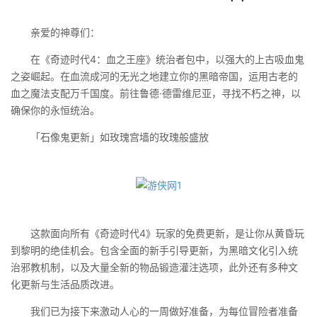
亲爱的神尊们：
在《奇迹时代4：血之王座》统治者包中，以强大的上古吸血鬼
之姿崛起。在血流成河的无光之地建立你的黑暗帝国，运用古老的
血之魔法支配万千国度。前往鲁德·德雷维尼亚，寻找不朽之神，以
确保你的永恒统治。
「石像鬼更新」如玫瑰宫墙的玫瑰般盛放
这款面向所有《奇迹时代4》玩家的免费更新，是让你从黄昏玩
到黎明的绝佳机会。包含全面的新手引导更新，为黑暗文化引入统
治邪教机制，以及大量全新的物品锻造灌注选项，此外还有多种文
化更新与生活品质改进。
我们已为接下来激动人心的一周做好准备，为每位冒险者准备