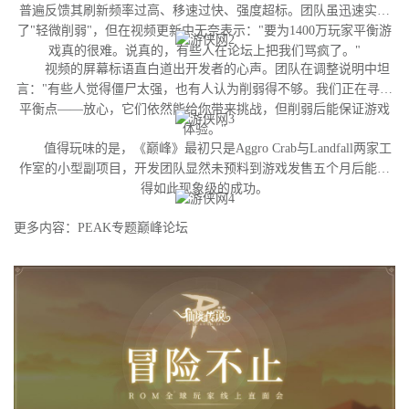
普遍反馈其刷新频率过高、移速过快、强度超标。团队虽迅速实施
了"轻微削弱"，但在视频更新中无奈表示："要为1400万玩家平衡游
戏真的很难。说真的，有些人在论坛上把我们骂疯了。"
视频的屏幕标语直白道出开发者的心声。团队在调整说明中坦
言："有些人觉得僵尸太强，也有人认为削弱得不够。我们正在寻找
平衡点——放心，它们依然能给你带来挑战，但削弱后能保证游戏
体验。"
值得玩味的是，《巅峰》最初只是Aggro Crab与Landfall两家工
作室的小型副项目，开发团队显然未预料到游戏发售五个月后能获
得如此现象级的成功。
更多内容：PEAK专题巅峰论坛