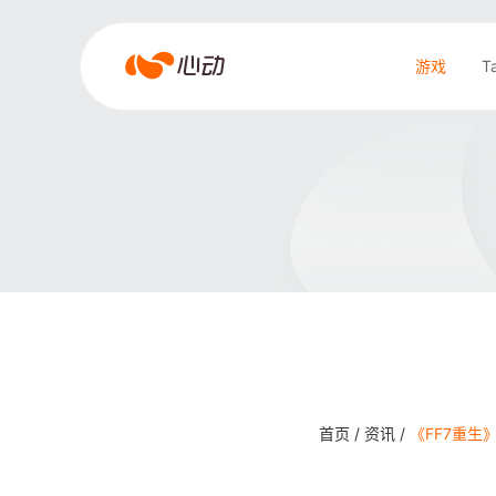
爱
游戏
T
游
戏
搜索结果
app
体
育
首页 /
资讯 /
《FF7重生