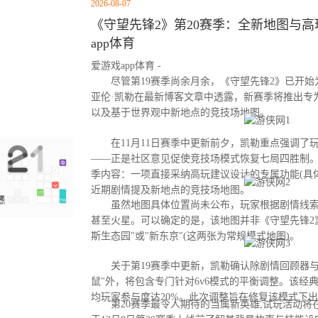
2026-08-07
《守望先锋2》第20赛季：全新地图与高玩
app体育
爱游戏app体育 -
尽管第19赛季尚余月余，《守望先锋2》已开始为
亚伦·凯勒在最新博客文章中透露，新赛季将推出专
以及基于世界观中新地点的竞技场地图。
在11月11日赛季中更新前夕，凯勒重点强调了
——正是社区意见促使竞技场模式恢复七局四胜制。
季内容：一项直接采纳高玩建议设计的专属功能(具
近期剧情提及新地点的竞技场地图。
虽然地图具体位置尚未公布，玩家根据剧情线索
甚至火星。可以确定的是，该地图并非《守望先锋2
斯生态园"或"新东京"(这两张为常规模式地图)。
关于第19赛季中更新，凯勒确认除剧情回顾器与
鼠"外，将包含专门针对6v6模式的平衡调整。该经
均玩家参与度达20%。此次调整旨在修复该模式下
第20赛季最令人期待的当属新英雄,试玩活动将