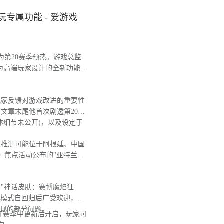
专属功能 - 爱游戏
第20赛季预热。游戏总监
为高端玩家设计的全新功能，
玩家反馈对游戏改进的重要性
文章末尾他首次剧透第20赛
体细节未公开)，以及设定于
推测可能位于阿根廷、中国
》焦点活动公布的"亚特兰蒂
"神话皮肤：赛博魔焰狂
典模式自回归后广受欢迎，日
出现的部分问题。
在赛季中更新后开启，玩家可