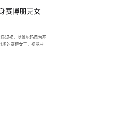
变身赛博朋克女
皮质短裙，以维尔玛风为基
战场的赛博女王，视觉冲