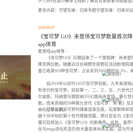
于12月9日第20赛季上线前了解其背景故事与技能设
更多内容：守望先锋：归来专题守望先锋：归来论
2026-08-07
《宝可梦 GO》未登场宝可梦数量首次降至
app体育
爱游戏app体育 -
《宝可梦GO》近期迎来了一个里程碑：尚未登
降至两位数。随着近日长崎野生原野区活动新增捣
鉴已收录926种宝可梦，占全系列1025种的90.3%
自2016年以初代145只宝可梦启航，九年来游
有世代的宝可梦。目前第一、二、三、五、六世代
尔宙斯、玛纳霏与霏欧纳3只幻兽尚未登场，第七世
数。而未亮相的59种第九世代《宝可梦：朱/紫》及
尽管全新宝可梦的储备逐渐见底，玩家群体却显
单的过半比例。
据十月中旬的第十世代情报泄露，预计定名为《宝可
量可后续加入《宝可梦GO》的新角色。此外，虽然
化与mega进化形态仍有大量变体尚未实装，这为开