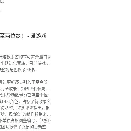
定。
坛
两位数！ - 爱游戏
陆这款手游的宝可梦数量首次
蛋小妖进化家族，目前游戏图
，未登场角色仅余99种。
戏通过更新逐步引入了至今所
已完全收录，第四世代仅剩阿
代未登场数量也已降至个位
其DLC角色，占据了待收录名
得从容。许多评论指出，根
梦：风/浪》的新作将带来大
不单独占据图鉴编号，但极巨
发团队提供了充足的更新空