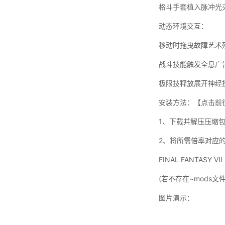
格斗手套植入脉冲光
动态环境交互：
移动时拖曳故障艺术
战斗技能触发全息广
极限技释放展开神经
安装方法：【点击前
1、下载并解压压缩
2、将所需倍率对应的.pa
FINAL FANTASY VII R
(若不存在~mods文件
图片演示：