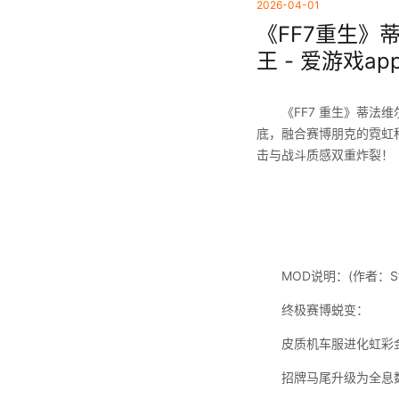
2026-04-01
《FF7重生》
王 - 爱游戏ap
《FF7 重生》蒂法维
底，融合赛博朋克的霓虹
击与战斗质感双重炸裂！
MOD说明：(作者：StillUn
终极赛博蜕变：
皮质机车服进化虹彩
招牌马尾升级为全息数