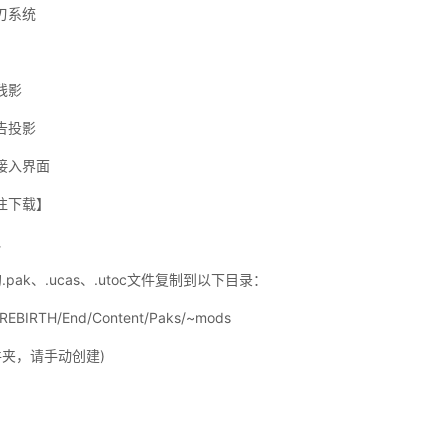
刃系统
残影
告投影
接入界面
往下载】
包
k、.ucas、.utoc文件复制到以下目录：
EBIRTH/End/Content/Paks/~mods
夹，请手动创建)