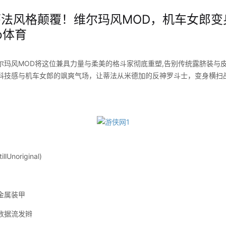
蒂法风格颠覆！维尔玛风MOD，机车女郎
p体育
尔玛风MOD将这位兼具力量与柔美的格斗家彻底重塑,告别传统露脐装与
科技感与机车女郎的飒爽气场，让蒂法从米德加的反神罗斗士，变身横扫
original)
金属装甲
据流发辫