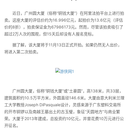
近日，广州圆大厦（俗称“铜钱大厦”）在阿里法拍平台上进行拍
卖。这座大厦的评估价约为16.996亿元，起拍价为13.6亿元（评估
价的8折），拍卖保证金为67986173元。然而，尽管该拍卖吸引了
超过2万人次的围观，但15天后却没有人报名竞标。
据了解，该大厦将于11月13日正式开拍。如果仍然无人出价，
将进入第二次拍卖。
广州圆大厦，俗称“铜钱大厦”或“土豪圆”，高138米，共33层，
建筑面积约10.5万平方米，外圆直径146.6米。大厦由意大利米兰理
工大学教授Joseph DiPasquale设计，灵感来源于广东塑料交易所
的开市铜锣以及南越王墓出土的古玉璧，象征“天圆地方”与商业繁
荣。大厦于2013年建成，总投资约10亿元，并曾花费10万元进行公
开征名。