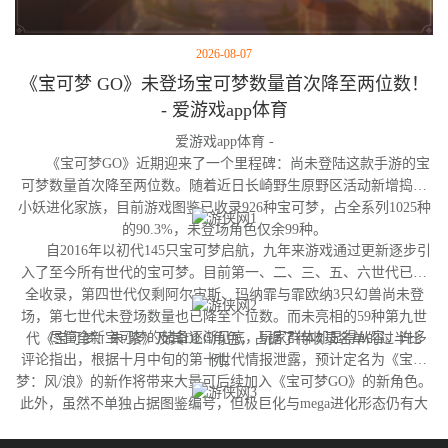
2026-08-07
《宝可梦 GO》未登场宝可梦数量首次降至两位数！
- 爱游戏app体育
爱游戏app体育 -
《宝可梦GO》近期迎来了一个里程碑：尚未登陆这款手游的宝
可梦数量首次降至两位数。随着近日长崎野生原野区活动新增捣蛋
小妖进化家族，目前游戏图鉴已收录926种宝可梦，占全系列1025种
的90.3%，未登场角色仅余99种。
自2016年以初代145只宝可梦启航，九年来游戏通过更新逐步引
入了至今所有世代的宝可梦。目前第一、二、三、五、六世代已完
全收录，第四世代仅剩阿尔宙斯、玛纳霏与霏欧纳3只幻兽尚未登
场，第七世代未登场数量也已降至个位数。而未亮相的59种第九世
尽管全新宝可梦的储备逐渐见底，玩家群体却显得从容。许多
代《宝可梦：朱/紫》及其DLC角色，占据了待收录名单的过半比
评论指出，根据十月中旬的第十世代情报泄露，预计定名为《宝可
例。
梦：风/浪》的新作将带来大量可后续加入《宝可梦GO》的新角色。
此外，虽然不单独占据图鉴编号，但极巨化与mega进化形态仍有大
量变体尚未实装，这为开发团队提供了充足的更新空间。