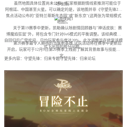
虽然地图具体位置尚未公布，玩家根据剧情线索推测可能位于
场地图。
阿根廷、中国甚至火星。可以确定的是，该地图并非《守望先锋2》
焦点活动公布的"亚特兰蒂斯生态园"或"新东京"(这两张为常规模式
地图)。
关于第19赛季中更新，凯勒确认除剧情回顾器与"神话皮肤：赛
博魔焰狂鼠"外，将包含专门针对6v6模式的平衡调整。该经典模式
自回归后广受欢迎，日均玩家参与度达20%。此次调整旨在修复该模
第20赛季最令人期待的当属新英雄,试玩活动将在赛季中更新后
式下出现的部分问题。
开启，玩家可于12月9日第20赛季上线前了解其背景故事与技能设
定。
更多内容：守望先锋：归来专题守望先锋：归来论坛