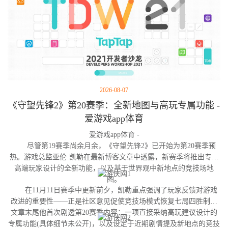
2026-08-07
《守望先锋2》第20赛季：全新地图与高玩专属功能 -
爱游戏app体育
爱游戏app体育 -
尽管第19赛季尚余月余，《守望先锋2》已开始为第20赛季预
热。游戏总监亚伦·凯勒在最新博客文章中透露，新赛季将推出专为
高端玩家设计的全新功能，以及基于世界观中新地点的竞技场地
图。
在11月11日赛季中更新前夕，凯勒重点强调了玩家反馈对游戏
改进的重要性——正是社区意见促使竞技场模式恢复七局四胜制。
文章末尾他首次剧透第20赛季内容：一项直接采纳高玩建议设计的
专属功能(具体细节未公开)，以及设定于近期剧情提及新地点的竞技