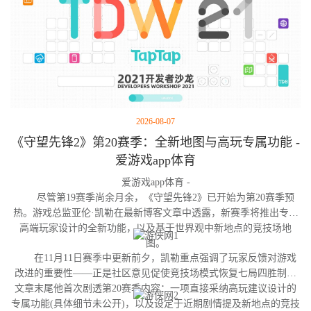
2026-08-07
《守望先锋2》第20赛季：全新地图与高玩专属功能 -
爱游戏app体育
爱游戏app体育 -
尽管第19赛季尚余月余，《守望先锋2》已开始为第20赛季预
热。游戏总监亚伦·凯勒在最新博客文章中透露，新赛季将推出专为
高端玩家设计的全新功能，以及基于世界观中新地点的竞技场地
图。
在11月11日赛季中更新前夕，凯勒重点强调了玩家反馈对游戏
改进的重要性——正是社区意见促使竞技场模式恢复七局四胜制。
文章末尾他首次剧透第20赛季内容：一项直接采纳高玩建议设计的
专属功能(具体细节未公开)，以及设定于近期剧情提及新地点的竞技