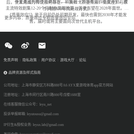
今夏流出的制作清单显示，剧集将于2026年第四季度开拍。按
后，使主角成为传说般的存在——类似《质量效应：仙女座》与原
主流特效剧集12-20个月制作周期推算，首季有望在2028年面世。而
作间隔600年的处理方式。
《质量效应5》鉴于目前仍处前期开发，最快也需到2030年才能发
更多内容：质量效应专题质量效应论坛
售，届时或将主要面向次世代主机平台。
免责声明
隐私政策
用户协议
游戏大厅
论坛
品牌资源及样式指南
公司地址：上海市静安区万科路888号A6 AYX爱游戏体育app官方网站
注册地址：上海市闵行区南川路666号戊楼1688室
在线客服微信公众号：leyu_net
投诉举报邮箱: leyutousu@gmail.com
IP衍生&授权业务: leyux.lab@gmail.com