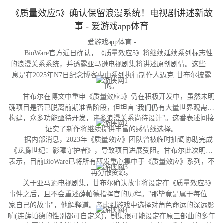
《质量效应5》确认保留浪漫系统！电视剧讲述新故
事 - 爱游戏app体育
爱游戏app体育 -
BioWare官方近日确认，《质量效应5》将继续延续系列标志性
的浪漫关系系统，并透露亚马逊电视剧集将讲述原创剧情。这些消
息是在2025年N7日纪念博客中由系列执行制作人迈克·甘布尔披露
的。
甘布尔在博文中重申《质量效应5》仍在积极开发中，虽然未明
确项目是否已脱离前期准备阶段，但坦言"我们仍有大量世界观需要
构建，众多功能亟待开发，诸多浪漫关系尚待设计"。这番表述间接
证实了新作将继续提供丰富的感情线选择。
据内部消息，2023年《质量效应》团队曾被临时抽调协助完成
《龙腾世纪：影障守护者》，导致项目进展受阻。甘布尔此次明确
表示，目前BioWare已将所有研发重心集中于《质量效应》系列，不
再分散资源。
关于亚马逊电视剧集，甘布尔确认故事将设定在《质量效应3》
事件之后，且不会重述薛帕德指挥官的历程。"那毕竟是属于每位玩
家自己的故事"，他解释道。考虑到游戏中选择对角色命运的深远影
响(连薛帕德的性别都可自定义)，剧集很可能设定在原三部曲的多年