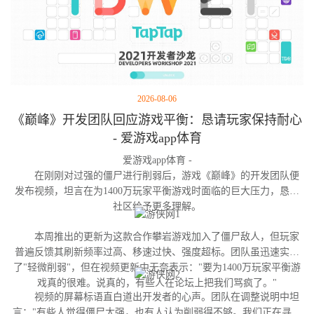
2026-08-06
《巅峰》开发团队回应游戏平衡：恳请玩家保持耐心
- 爱游戏app体育
爱游戏app体育 -
在刚刚对过强的僵尸进行削弱后，游戏《巅峰》的开发团队便
发布视频，坦言在为1400万玩家平衡游戏时面临的巨大压力，恳请
社区给予更多理解。
本周推出的更新为这款合作攀岩游戏加入了僵尸敌人，但玩家
普遍反馈其刷新频率过高、移速过快、强度超标。团队虽迅速实施
了"轻微削弱"，但在视频更新中无奈表示："要为1400万玩家平衡游
戏真的很难。说真的，有些人在论坛上把我们骂疯了。"
视频的屏幕标语直白道出开发者的心声。团队在调整说明中坦
言："有些人觉得僵尸太强，也有人认为削弱得不够。我们正在寻找