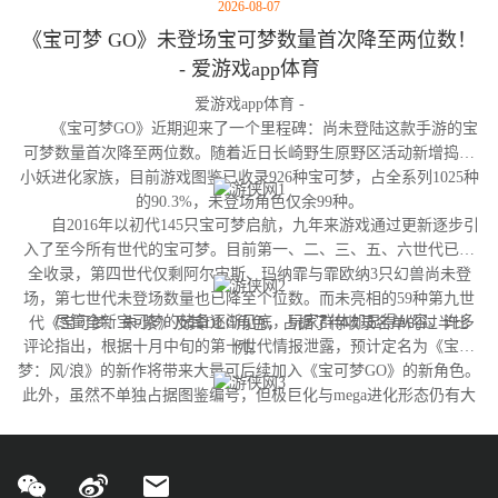
2026-08-07
《宝可梦 GO》未登场宝可梦数量首次降至两位数！
- 爱游戏app体育
爱游戏app体育 -
《宝可梦GO》近期迎来了一个里程碑：尚未登陆这款手游的宝
可梦数量首次降至两位数。随着近日长崎野生原野区活动新增捣蛋
小妖进化家族，目前游戏图鉴已收录926种宝可梦，占全系列1025种
的90.3%，未登场角色仅余99种。
自2016年以初代145只宝可梦启航，九年来游戏通过更新逐步引
入了至今所有世代的宝可梦。目前第一、二、三、五、六世代已完
全收录，第四世代仅剩阿尔宙斯、玛纳霏与霏欧纳3只幻兽尚未登
场，第七世代未登场数量也已降至个位数。而未亮相的59种第九世
尽管全新宝可梦的储备逐渐见底，玩家群体却显得从容。许多
代《宝可梦：朱/紫》及其DLC角色，占据了待收录名单的过半比
评论指出，根据十月中旬的第十世代情报泄露，预计定名为《宝可
例。
梦：风/浪》的新作将带来大量可后续加入《宝可梦GO》的新角色。
此外，虽然不单独占据图鉴编号，但极巨化与mega进化形态仍有大
量变体尚未实装，这为开发团队提供了充足的更新空间。