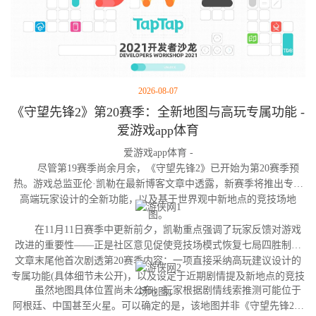
2026-08-07
《守望先锋2》第20赛季：全新地图与高玩专属功能 -
爱游戏app体育
爱游戏app体育 -
尽管第19赛季尚余月余，《守望先锋2》已开始为第20赛季预
热。游戏总监亚伦·凯勒在最新博客文章中透露，新赛季将推出专为
高端玩家设计的全新功能，以及基于世界观中新地点的竞技场地
图。
在11月11日赛季中更新前夕，凯勒重点强调了玩家反馈对游戏
改进的重要性——正是社区意见促使竞技场模式恢复七局四胜制。
文章末尾他首次剧透第20赛季内容：一项直接采纳高玩建议设计的
专属功能(具体细节未公开)，以及设定于近期剧情提及新地点的竞技
虽然地图具体位置尚未公布，玩家根据剧情线索推测可能位于
场地图。
阿根廷、中国甚至火星。可以确定的是，该地图并非《守望先锋2》