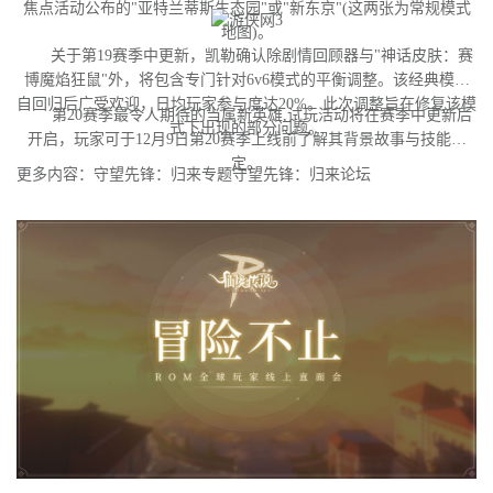
焦点活动公布的"亚特兰蒂斯生态园"或"新东京"(这两张为常规模式
地图)。
关于第19赛季中更新，凯勒确认除剧情回顾器与"神话皮肤：赛
博魔焰狂鼠"外，将包含专门针对6v6模式的平衡调整。该经典模式
自回归后广受欢迎，日均玩家参与度达20%。此次调整旨在修复该模
第20赛季最令人期待的当属新英雄,试玩活动将在赛季中更新后
式下出现的部分问题。
开启，玩家可于12月9日第20赛季上线前了解其背景故事与技能设
定。
更多内容：守望先锋：归来专题守望先锋：归来论坛