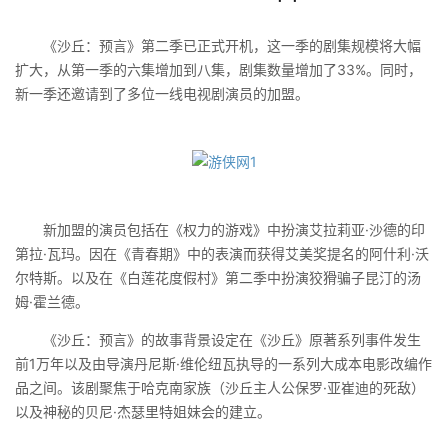
《沙丘：预言》第二季已正式开机，这一季的剧集规模将大幅
扩大，从第一季的六集增加到八集，剧集数量增加了33%。同时，
新一季还邀请到了多位一线电视剧演员的加盟。
新加盟的演员包括在《权力的游戏》中扮演艾拉莉亚·沙德的印
第拉·瓦玛。因在《青春期》中的表演而获得艾美奖提名的阿什利·沃
尔特斯。以及在《白莲花度假村》第二季中扮演狡猾骗子昆汀的汤
姆·霍兰德。
《沙丘：预言》的故事背景设定在《沙丘》原著系列事件发生
前1万年以及由导演丹尼斯·维伦纽瓦执导的一系列大成本电影改编作
品之间。该剧聚焦于哈克南家族（沙丘主人公保罗·亚崔迪的死敌）
以及神秘的贝尼·杰瑟里特姐妹会的建立。