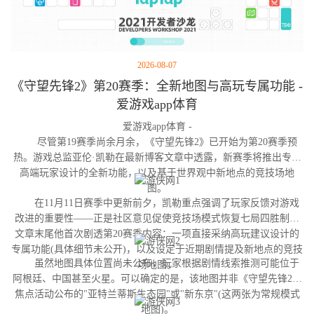
2026-08-07
《守望先锋2》第20赛季：全新地图与高玩专属功能 -
爱游戏app体育
爱游戏app体育 -
尽管第19赛季尚余月余，《守望先锋2》已开始为第20赛季预
热。游戏总监亚伦·凯勒在最新博客文章中透露，新赛季将推出专为
高端玩家设计的全新功能，以及基于世界观中新地点的竞技场地
图。
在11月11日赛季中更新前夕，凯勒重点强调了玩家反馈对游戏
改进的重要性——正是社区意见促使竞技场模式恢复七局四胜制。
文章末尾他首次剧透第20赛季内容：一项直接采纳高玩建议设计的
专属功能(具体细节未公开)，以及设定于近期剧情提及新地点的竞技
虽然地图具体位置尚未公布，玩家根据剧情线索推测可能位于
场地图。
阿根廷、中国甚至火星。可以确定的是，该地图并非《守望先锋2》
焦点活动公布的"亚特兰蒂斯生态园"或"新东京"(这两张为常规模式
地图)。