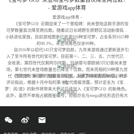
《宝可梦 GO》未登场宝可梦数量首次降至两位数！
- 爱游戏app体育
爱游戏app体育 -
《宝可梦GO》近期迎来了一个里程碑：尚未登陆这款手游的宝
可梦数量首次降至两位数。随着近日长崎野生原野区活动新增捣蛋
小妖进化家族，目前游戏图鉴已收录926种宝可梦，占全系列1025种
的90.3%，未登场角色仅余99种。
自2016年以初代145只宝可梦启航，九年来游戏通过更新逐步引
入了至今所有世代的宝可梦。目前第一、二、三、五、六世代已完
全收录，第四世代仅剩阿尔宙斯、玛纳霏与霏欧纳3只幻兽尚未登
场，第七世代未登场数量也已降至个位数。而未亮相的59种第九世
尽管全新宝可梦的储备逐渐见底，玩家群体却显得从容。许多
代《宝可梦：朱/紫》及其DLC角色，占据了待收录名单的过半比
评论指出，根据十月中旬的第十世代情报泄露，预计定名为《宝可
例。
梦：风/浪》的新作将带来大量可后续加入《宝可梦GO》的新角色。
此外，虽然不单独占据图鉴编号，但极巨化与mega进化形态仍有大
量变体尚未实装，这为开发团队提供了充足的更新空间。