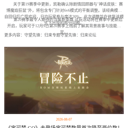
关于第19赛季中更新，凯勒确认除剧情回顾器与"神话皮肤：赛
博魔焰狂鼠"外，将包含专门针对6v6模式的平衡调整。该经典模式
自回归后广受欢迎，日均玩家参与度达20%。此次调整旨在修复该模
第20赛季最令人期待的当属新英雄,试玩活动将在赛季中更新后
式下出现的部分问题。
开启，玩家可于12月9日第20赛季上线前了解其背景故事与技能设
定。
更多内容：守望先锋：归来专题守望先锋：归来论坛
2026-08-07