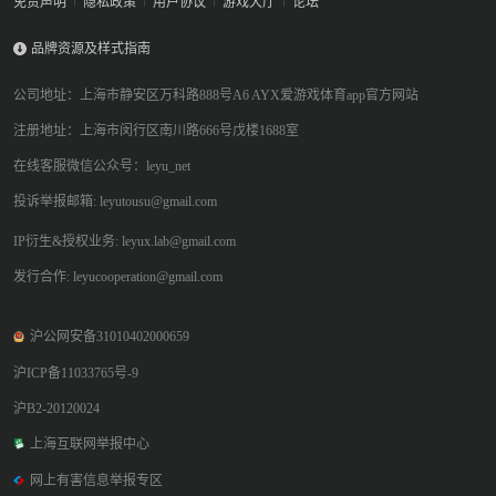
免责声明
隐私政策
用户协议
游戏大厅
论坛
品牌资源及样式指南
公司地址：上海市静安区万科路888号A6 AYX爱游戏体育app官方网站
注册地址：上海市闵行区南川路666号戊楼1688室
在线客服微信公众号：leyu_net
投诉举报邮箱: leyutousu@gmail.com
IP衍生&授权业务: leyux.lab@gmail.com
发行合作: leyucooperation@gmail.com
沪公网安备31010402000659
沪ICP备11033765号-9
沪B2-20120024
上海互联网举报中心
网上有害信息举报专区