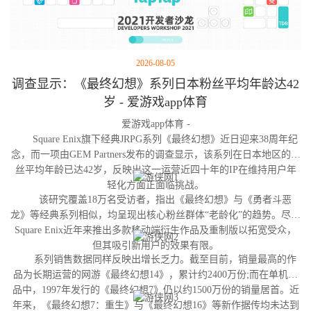
2026-08-05
调查显示：《最终幻想》系列日本粉丝平均年龄达42
岁 - 爱游戏app体育
爱游戏app体育 -
Square Enix旗下经典JRPG系列《最终幻想》近日迎来38周年纪
念，而一项由GEM Partners发布的调查显示，该系列在日本地区的粉
丝平均年龄已达42岁，反映出这一运营近四十年的IP在维持用户年
轻化方面正面临挑战。
该研究覆盖18万名受访者，指出《最终幻想》与《勇者斗恶
龙》等经典系列相似，均呈现出核心粉丝群体“老龄化”的趋势。尽管
Square Enix近年来推出多款移动端衍生作品及重制版以拓宽受众，
但其吸引新用户的效果有限。
系列销售数据同样反映出增长乏力。截至目前，销量最高的作
品为长期运营的网游《最终幻想14》，累计约2400万份;而在单机作
品中，1997年发行的《最终幻想7》仍以约1500万份的销量居首。近
年来，《最终幻想7：重生》与《最终幻想16》等新作据传均未达到