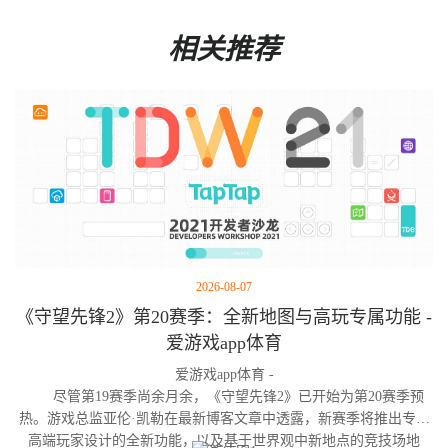
相关推荐
2026-08-07
《守望先锋2》第20赛季：全新地图与高玩专属功能 -
爱游戏app体育
爱游戏app体育 -
尽管第19赛季尚余月余，《守望先锋2》已开始为第20赛季预
热。游戏总监亚伦·凯勒在最新博客文章中透露，新赛季将推出专为
高端玩家设计的全新功能，以及基于世界观中新地点的竞技场地