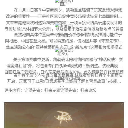
图。
在11月11日赛季中更新前夕，凯勒重点强调了玩家反馈对游戏
改进的重要性——正是社区意见促使竞技场模式恢复七局四胜制。
文章末尾他首次剧透第20赛季内容：一项直接采纳高玩建议设计的
专属功能(具体细节未公开)，以及设定于近期剧情提及新地点的竞技
虽然地图具体位置尚未公布，玩家根据剧情线索推测可能位于
场地图。
阿根廷、中国甚至火星。可以确定的是，该地图并非《守望先锋2》
焦点活动公布的"亚特兰蒂斯生态园"或"新东京"(这两张为常规模式
地图)。
关于第19赛季中更新，凯勒确认除剧情回顾器与"神话皮肤：赛
博魔焰狂鼠"外，将包含专门针对6v6模式的平衡调整。该经典模式
自回归后广受欢迎，日均玩家参与度达20%。此次调整旨在修复该模
第20赛季最令人期待的当属新英雄,试玩活动将在赛季中更新后
式下出现的部分问题。
开启，玩家可于12月9日第20赛季上线前了解其背景故事与技能设
定。
更多内容：守望先锋：归来专题守望先锋：归来论坛