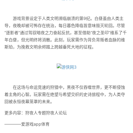
游戏背景设定于人类文明濒临崩溃的第9纪。白昼虽由人类主
导，夜晚却被可怖存在统治，每日暮色降临皆意味毁灭轮回。尽管
“逐影者”通过驾驭暗夜之力奋起反抗，甚至借助“夜之圣印”维系了千
年白昼，但光明终将消散。此刻，玩家需作为背负背叛者血脉的维
斯珀，为挽救文明余烬踏上跨越垂死大地的征程。
在这场与命运竞速的狩猎中，黑夜不仅吞噬世界，更不断侵蚀
着主角的心智。玩家需在绝望与希望交织的史诗旅程中，为人类夺
回被永恒夜幕笼罩的未来。
更多内容：狩夜人专题狩夜人论坛
————爱游戏app体育