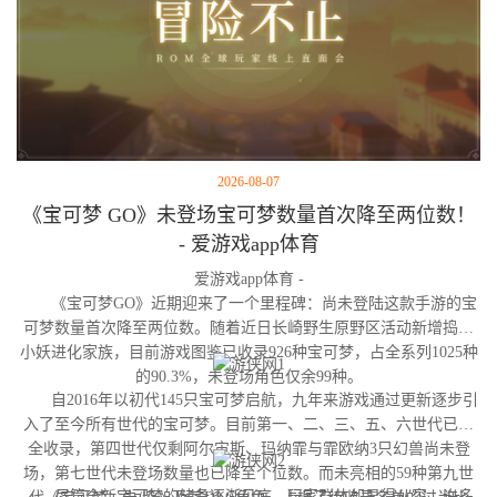
2026-08-07
《宝可梦 GO》未登场宝可梦数量首次降至两位数！
- 爱游戏app体育
爱游戏app体育 -
《宝可梦GO》近期迎来了一个里程碑：尚未登陆这款手游的宝
可梦数量首次降至两位数。随着近日长崎野生原野区活动新增捣蛋
小妖进化家族，目前游戏图鉴已收录926种宝可梦，占全系列1025种
的90.3%，未登场角色仅余99种。
自2016年以初代145只宝可梦启航，九年来游戏通过更新逐步引
入了至今所有世代的宝可梦。目前第一、二、三、五、六世代已完
全收录，第四世代仅剩阿尔宙斯、玛纳霏与霏欧纳3只幻兽尚未登
场，第七世代未登场数量也已降至个位数。而未亮相的59种第九世
尽管全新宝可梦的储备逐渐见底，玩家群体却显得从容。许多