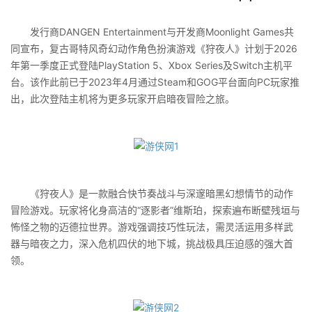
发行商DANGEN Entertainment与开发商Moonlight Games共
同宣布，复古哥特风奇幻动作角色扮演游戏《狩夜人》计划于2026
年第一季度正式登陆PlayStation 5、Xbox Series及Switch主机平
台。该作此前已于2023年4月通过Steam和GOG平台面向PC玩家推
出，此次登陆主机将为更多玩家开启暗夜冒险之旅。
《狩夜人》是一款融合快节奏战斗与深邃暗黑幻想情节的动作
冒险游戏。玩家将化身高洁的“逐影者”维斯珀，探索遍布断壁残垣与
怖怪之物的迈德拉世界。游戏强调技巧性玩法，需灵活运用多样武
器与暗夜之力，深入危机四伏的地下城，挑战极具压迫感的强大首
领。