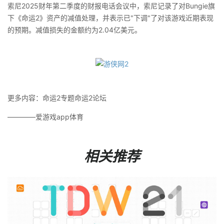
索尼2025财年第二季度的财报电话会议中，索尼记录了对Bungie旗
下《命运2》资产的减值处理，并表示已"下调"了对该游戏近期表现
的预期。减值损失的金额约为2.04亿美元。
更多内容：命运2专题命运2论坛
————爱游戏app体育
相关推荐