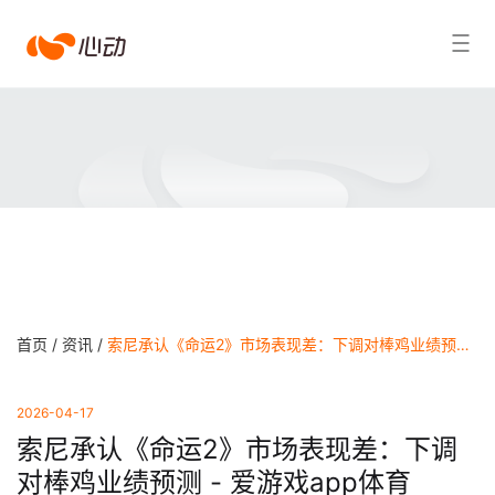
爱
搜索结果
游
戏
app
体
育
首页 /
资讯 /
索尼承认《命运2》市场表现差：下调对棒鸡业绩预测 - 爱游戏app体育
2026-04-17
索尼承认《命运2》市场表现差：下调
对棒鸡业绩预测 - 爱游戏app体育