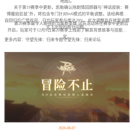
地图)。
关于第19赛季中更新，凯勒确认除剧情回顾器与"神话皮肤：赛
博魔焰狂鼠"外，将包含专门针对6v6模式的平衡调整。该经典模式
自回归后广受欢迎，日均玩家参与度达20%。此次调整旨在修复该模
第20赛季最令人期待的当属新英雄,试玩活动将在赛季中更新后
式下出现的部分问题。
开启，玩家可于12月9日第20赛季上线前了解其背景故事与技能设
定。
更多内容：守望先锋：归来专题守望先锋：归来论坛
2026-08-07