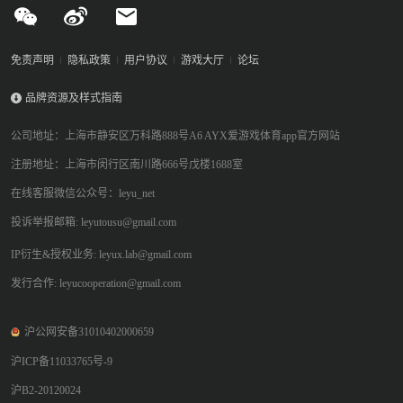
免责声明
隐私政策
用户协议
游戏大厅
论坛
品牌资源及样式指南
公司地址：上海市静安区万科路888号A6 AYX爱游戏体育app官方网站
注册地址：上海市闵行区南川路666号戊楼1688室
在线客服微信公众号：leyu_net
投诉举报邮箱: leyutousu@gmail.com
IP衍生&授权业务: leyux.lab@gmail.com
发行合作: leyucooperation@gmail.com
沪公网安备31010402000659
沪ICP备11033765号-9
沪B2-20120024