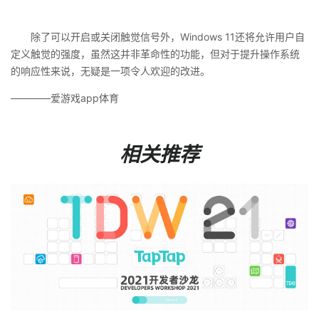
除了可以开启或关闭触觉信号外，Windows 11还将允许用户自
定义触觉的强度，虽然这并非革命性的功能，但对于提升操作系统
的响应性来说，无疑是一项令人欢迎的改进。
————爱游戏app体育
相关推荐