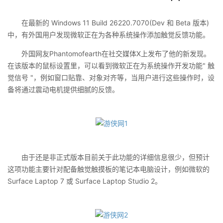
在最新的 Windows 11 Build 26220.7070(Dev 和 Beta 版本)
中，有外国用户发现微软正在为各种系统操作添加触觉反馈功能。
外国网友Phantomofearth在社交媒体X上发布了他的新发现。
在该版本的鼠标设置里，可以看到微软正在为系统操作开发功能" 触
觉信号 "，例如窗口贴靠、对象对齐等，当用户进行这些操作时，设
备将通过震动电机提供细腻的反馈。
由于还是非正式版本目前关于此功能的详细信息很少，但预计
这项功能主要针对配备触觉触摸板的笔记本电脑设计，例如微软的
Surface Laptop 7 或 Surface Laptop Studio 2。