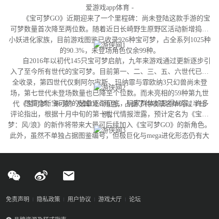
爱游戏app体育 -
《宝可梦GO》近期迎来了一个里程碑：尚未登陆这款手游的宝
可梦数量首次降至两位数。随着近日长崎野生原野区活动新增捣蛋
小妖进化家族，目前游戏图鉴已收录926种宝可梦，占全系列1025种
的90.3%，未登场角色仅余99种。
自2016年以初代145只宝可梦启航，九年来游戏通过更新逐步引
入了至今所有世代的宝可梦。目前第一、二、三、五、六世代已完
全收录，第四世代仅剩阿尔宙斯、玛纳霏与霏欧纳3只幻兽尚未登
场，第七世代未登场数量也已降至个位数。而未亮相的59种第九世
尽管全新宝可梦的储备逐渐见底，玩家群体却显得从容。许多
代《宝可梦：朱/紫》及其DLC角色，占据了待收录名单的过半比
评论指出，根据十月中旬的第十世代情报泄露，预计定名为《宝可
例。
梦：风/浪》的新作将带来大量可后续加入《宝可梦GO》的新角色。
此外，虽然不单独占据图鉴编号，但极巨化与mega进化形态仍有大
量变体尚未实装，这为开发团队提供了充足的更新空间。
免责声明
隐私政策
用户协议
游戏大厅
论坛