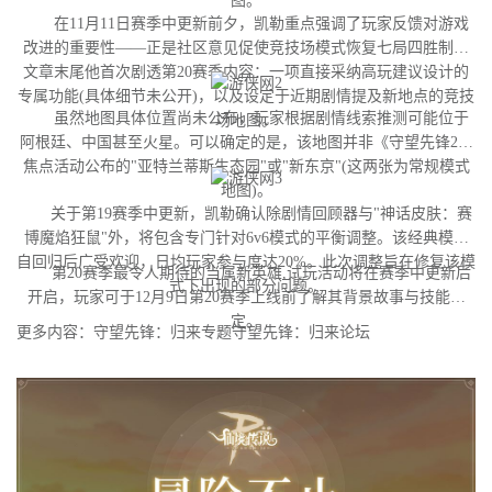
图。
在11月11日赛季中更新前夕，凯勒重点强调了玩家反馈对游戏
改进的重要性——正是社区意见促使竞技场模式恢复七局四胜制。
文章末尾他首次剧透第20赛季内容：一项直接采纳高玩建议设计的
专属功能(具体细节未公开)，以及设定于近期剧情提及新地点的竞技
虽然地图具体位置尚未公布，玩家根据剧情线索推测可能位于
场地图。
阿根廷、中国甚至火星。可以确定的是，该地图并非《守望先锋2》
焦点活动公布的"亚特兰蒂斯生态园"或"新东京"(这两张为常规模式
地图)。
关于第19赛季中更新，凯勒确认除剧情回顾器与"神话皮肤：赛
博魔焰狂鼠"外，将包含专门针对6v6模式的平衡调整。该经典模式
自回归后广受欢迎，日均玩家参与度达20%。此次调整旨在修复该模
第20赛季最令人期待的当属新英雄,试玩活动将在赛季中更新后
式下出现的部分问题。
开启，玩家可于12月9日第20赛季上线前了解其背景故事与技能设
定。
更多内容：守望先锋：归来专题守望先锋：归来论坛