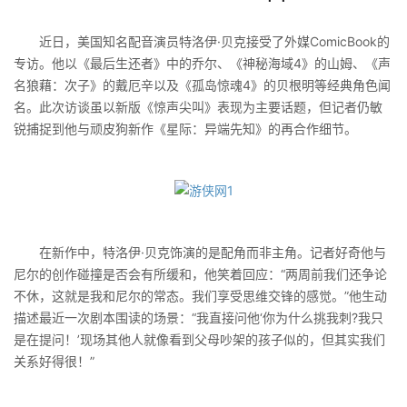
近日，美国知名配音演员特洛伊·贝克接受了外媒ComicBook的
专访。他以《最后生还者》中的乔尔、《神秘海域4》的山姆、《声
名狼藉：次子》的戴厄辛以及《孤岛惊魂4》的贝根明等经典角色闻
名。此次访谈虽以新版《惊声尖叫》表现为主要话题，但记者仍敏
锐捕捉到他与顽皮狗新作《星际：异端先知》的再合作细节。
在新作中，特洛伊·贝克饰演的是配角而非主角。记者好奇他与
尼尔的创作碰撞是否会有所缓和，他笑着回应：“两周前我们还争论
不休，这就是我和尼尔的常态。我们享受思维交锋的感觉。”他生动
描述最近一次剧本围读的场景：“我直接问他‘你为什么挑我刺?我只
是在提问！’现场其他人就像看到父母吵架的孩子似的，但其实我们
关系好得很！”