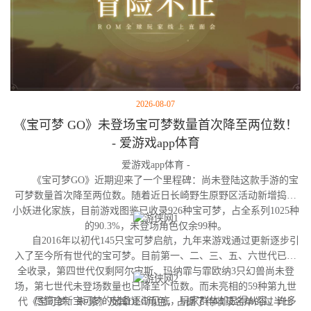
2026-08-07
《宝可梦 GO》未登场宝可梦数量首次降至两位数！
- 爱游戏app体育
爱游戏app体育 -
《宝可梦GO》近期迎来了一个里程碑：尚未登陆这款手游的宝
可梦数量首次降至两位数。随着近日长崎野生原野区活动新增捣蛋
小妖进化家族，目前游戏图鉴已收录926种宝可梦，占全系列1025种
的90.3%，未登场角色仅余99种。
自2016年以初代145只宝可梦启航，九年来游戏通过更新逐步引
入了至今所有世代的宝可梦。目前第一、二、三、五、六世代已完
全收录，第四世代仅剩阿尔宙斯、玛纳霏与霏欧纳3只幻兽尚未登
场，第七世代未登场数量也已降至个位数。而未亮相的59种第九世
尽管全新宝可梦的储备逐渐见底，玩家群体却显得从容。许多
代《宝可梦：朱/紫》及其DLC角色，占据了待收录名单的过半比