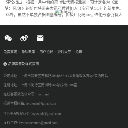
评论指出，根据十月中旬的第十世代情报泄露，预计定名为《宝可
例。
梦：风/浪》的新作将带来大量可后续加入《宝可梦GO》的新角色。
此外，虽然不单独占据图鉴编号，但极巨化与mega进化形态仍有大
量变体尚未实装，这为开发团队提供了充足的更新空间。
免责声明
隐私政策
用户协议
游戏大厅
论坛
品牌资源及样式指南
公司地址：上海市静安区万科路888号A6 AYX爱游戏体育app官方网站
注册地址：上海市闵行区南川路666号戊楼1688室
在线客服微信公众号：leyu_net
投诉举报邮箱: leyutousu@gmail.com
IP衍生&授权业务: leyux.lab@gmail.com
发行合作: leyucooperation@gmail.com