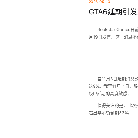
2026-05-10
GTA6延期引
Rockstar Games日
月19日发售。这一消息
自11月6日延期消息公布以
达9%。截至11月11日
级IP延期的高度敏感。
值得关注的是，此次延期风波
超出华尔街预期33%。