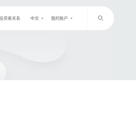
投资者关系
中文
我的账户
/
中文
EN
登录
充值
客服