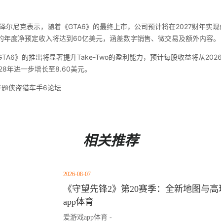
尔尼克表示，随着《GTA6》的最终上市，公司预计将在2027财年实
的年度净预定收入将达到60亿美元，涵盖数字销售、微交易及额外内容。
6》的推出将显著提升Take-Two的盈利能力，预计每股收益将从2026
028年进一步增长至8.60美元。
专题侠盗猎车手6论坛
相关推荐
2026-08-07
《守望先锋2》第20赛季：全新地图与高玩
app体育
爱游戏app体育 -