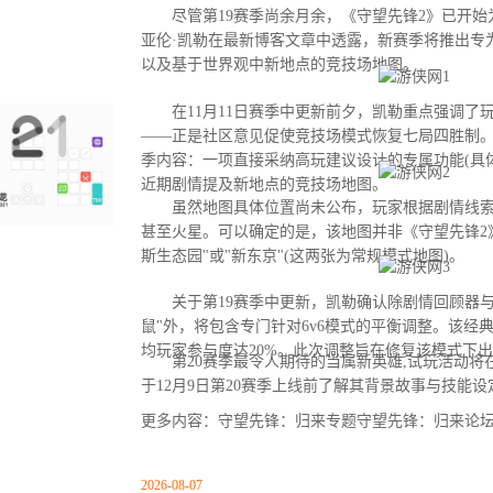
尽管第19赛季尚余月余，《守望先锋2》已开始为
亚伦·凯勒在最新博客文章中透露，新赛季将推出专
以及基于世界观中新地点的竞技场地图。
在11月11日赛季中更新前夕，凯勒重点强调了
——正是社区意见促使竞技场模式恢复七局四胜制。
季内容：一项直接采纳高玩建议设计的专属功能(具
近期剧情提及新地点的竞技场地图。
虽然地图具体位置尚未公布，玩家根据剧情线索
甚至火星。可以确定的是，该地图并非《守望先锋2
斯生态园"或"新东京"(这两张为常规模式地图)。
关于第19赛季中更新，凯勒确认除剧情回顾器与
鼠"外，将包含专门针对6v6模式的平衡调整。该经
均玩家参与度达20%。此次调整旨在修复该模式下
第20赛季最令人期待的当属新英雄,试玩活动将
于12月9日第20赛季上线前了解其背景故事与技能设
更多内容：守望先锋：归来专题守望先锋：归来论
2026-08-07