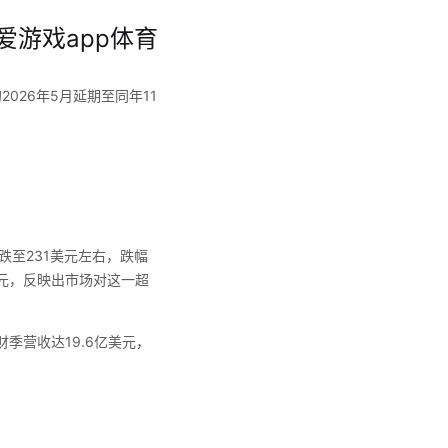
爱游戏app体育
的2026年5月延期至同年11
元跌至231美元左右，跌幅
美元，反映出市场对这一超
财季营收达19.6亿美元，