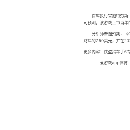
首席执行官施特劳斯·泽
司预测，该游戏上市当年
分析师普遍预期，《GTA
财年的7.50美元，并在2
更多内容：侠盗猎车手6
————爱游戏app体育