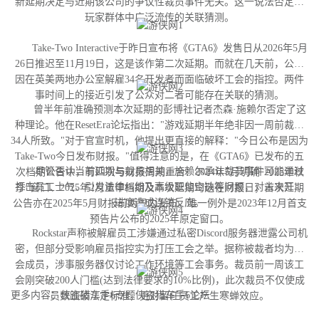
新延期决定与近期该公司的争议性裁员事件无关。这一说法否定了
玩家群体中广泛流传的关联猜测。
Take-Two Interactive于昨日宣布将《GTA6》发售日从2026年5月
26日推迟至11月19日，这是该作第二次延期。而就在几天前，公司
因在英美两地办公室解雇34名开发者而面临破坏工会的指控。两件
事时间上的接近引发了公众对二者可能存在关联的猜测。
曾半年前准确预测本次延期的彭博社记者杰森·施赖尔否定了这
种理论。他在ResetEra论坛指出："游戏延期半年绝非因一周前裁撤
34人所致。"对于官宣时机，他提出更直接的解释："今日公布是因为
Take-Two今日发布财报。"值得注意的是，在《GTA6》已发布的五
尽管否认当前延期与裁员相关，施赖尔承认裁员事件可能通过
次档期公告中，有四次与财报周期重合：2024年5月明确"2025年秋
打击员工士气、引发法律纠纷及高级职位空缺等问题，对未来开发
季"窗口、2025年2月重申档期及本次延期均选在财报日；首次延期
进度造成连锁反应。
公告亦在2025年5月财报前两周内发布。唯一例外是2023年12月首支
预告片公布的2025年原定窗口。
Rockstar声称被解雇员工涉嫌通过私密Discord服务器泄露公司机
密，但部分受影响雇员指控实为打压工会之举。据称被裁者均为工
会成员，涉事服务器仅讨论工作环境等工会事务。裁员前一周该工
会刚突破200人门槛(达到法律要求的10%比例)，此次裁员不仅使成
更多内容：侠盗猎车手6专题侠盗猎车手6论坛
员数跌破法定标准，更对留任员工产生寒蝉效应。