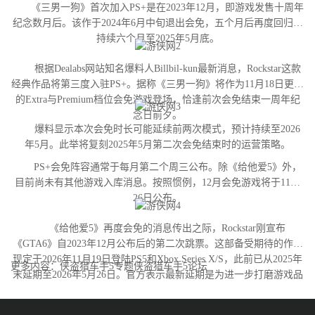
《三男一狗》首次加入PS+是在2023年12月，即游戏发售十周年
纪念数月后。该作于2024年6月中旬退出会免，五个月后再度回归并
持续六个月至2025年5月底。
根据Dealabs网站知名爆料人Billbil-kun最新消息，Rockstar这款
经典作品将第三度入驻PS+。据称《三男一狗》将作为11月18日更新
的Extra与Premium档位会免游戏登场，恰逢前次会免结束一周年纪
念日前夕。
爆料显示本次会免时长可能延续前两次模式，预计持续至2026
年5月。此举将复刻2025年5月第二次会免结束时的运营策略。
PS+会免阵容通常于每月第二个周三公布。除《给他爱5》外，
目前尚未有其他游戏入库消息。按照惯例，12月会免游戏将于11月
26日公布。
《给他爱5》再度会免的消息传出之际，Rockstar刚宣布
《GTA6》自2023年12月公布后的第二次跳票。这部备受期待的作品
现定于2026年11月19日登陆PS5和Xbox Series X/S，此前已从2025年
更多内容：侠盗猎车手5专题侠盗猎车手5论坛
末延期至2026年5月26日。官方表示最新延期是为进一步打磨游戏品
质。