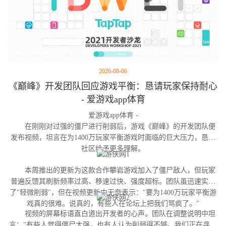
2026-08-06
《巅峰》开发团队回应游戏平衡：恳请玩家保持耐心
- 爱游戏app体育
爱游戏app体育 -
在刚刚对过强的僵尸进行削弱后，游戏《巅峰》的开发团队便
发布视频，坦言在为1400万玩家平衡游戏时面临的巨大压力，恳请
社区给予更多理解。
本周推出的更新为这款合作攀岩游戏加入了僵尸敌人，但玩家
普遍反馈其刷新频率过高、移速过快、强度超标。团队虽迅速实施
了"轻微削弱"，但在视频更新中无奈表示："要为1400万玩家平衡游
戏真的很难。说真的，有些人在论坛上把我们骂疯了。"
视频的屏幕标语直白道出开发者的心声。团队在调整说明中坦
言："有些人觉得僵尸太强，也有人认为削弱得不够。我们正在寻找