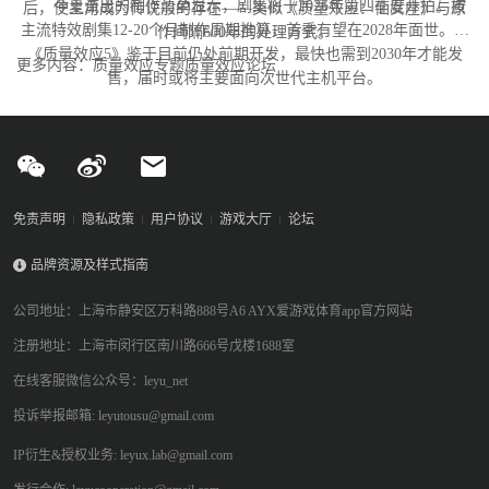
今夏流出的制作清单显示，剧集将于2026年第四季度开拍。按
后，使主角成为传说般的存在——类似《质量效应：仙女座》与原
主流特效剧集12-20个月制作周期推算，首季有望在2028年面世。而
作间隔600年的处理方式。
《质量效应5》鉴于目前仍处前期开发，最快也需到2030年才能发
更多内容：质量效应专题质量效应论坛
售，届时或将主要面向次世代主机平台。
免责声明
隐私政策
用户协议
游戏大厅
论坛
品牌资源及样式指南
公司地址：上海市静安区万科路888号A6 AYX爱游戏体育app官方网站
注册地址：上海市闵行区南川路666号戊楼1688室
在线客服微信公众号：leyu_net
投诉举报邮箱: leyutousu@gmail.com
IP衍生&授权业务: leyux.lab@gmail.com