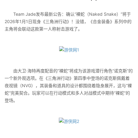
Team Jade发布最新公告：确认“裸蛇（Naked Snake）”将于
2026年1月1日现身《三角洲行动》！没错，《合金装备》系列中的
主角将会联动这款第一人称射击游戏了。
由大卫·海特再度配音的“裸蛇”将成为该游戏潜行角色“诺克斯”的
一个新外观选项。在《三角洲行动》第四季中登场的诺克斯佩戴着
夜视镜（NVG），其装备和道具的设计都围绕着隐身展开，这与“裸
蛇”完美契合。玩家可以在行动模式和多人对战模式中期待“裸蛇”的
登场。