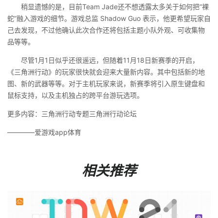
稍显遗憾的是，目前Team Jade还不想透露太多关于如何把“裸
蛇”融入游戏的细节。游戏总监 Shadow Guo 表示，他更希望玩家自
己去发现，不过他确认此次合作还将包括主题小队外观、可收集物
品等等。
尽管1月1日似乎还很遥远，但随着11月18日新赛季的开启，
《三角洲行动》的玩家很快就会迎来大量新内容。其中包括新的地
图、新的武器等等。对于主机玩家来说，新赛季将引入原生键盘和
鼠标支持，以及主机独占的跨平台游玩选项。
更多内容：三角洲行动专题三角洲行动论坛
————爱游戏app体育
相关推荐