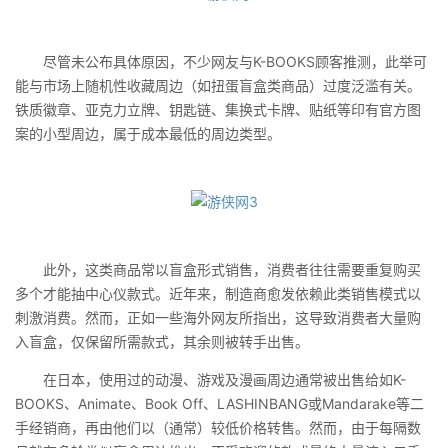
尽管未公布具体原因，不少网友与K-BOOKS顾客推测，此举可
能与市场上随机性收藏周边（如扭蛋盲盒类商品）过度泛滥有关。
铁质徽章、亚克力立牌、钥匙链、集换式卡牌、贴纸等印有官方图
案的小型周边，属于成本最低的周边类型。
此外，这类商品常以盲盒形式销售，消费者往往需要重复购买
多个才能抽中心仪款式。近年来，制造商愈发依赖此类销售模式以
刺激消费。然而，正如一些海外网友所指出，这导致消费者大量购
入盲盒，仅保留所需款式，其余则被转手出售。
在日本，使用过的动漫、游戏及漫画周边通常被出售给如K-
BOOKS、Animate、Book Off、LASHINBANG或Mandarake等二
手经销商，再由他们以（通常）较低价格转售。然而，由于每隔数