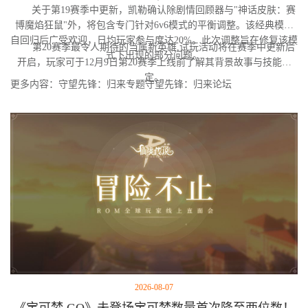
关于第19赛季中更新，凯勒确认除剧情回顾器与"神话皮肤：赛
博魔焰狂鼠"外，将包含专门针对6v6模式的平衡调整。该经典模式
自回归后广受欢迎，日均玩家参与度达20%。此次调整旨在修复该模
第20赛季最令人期待的当属新英雄,试玩活动将在赛季中更新后
式下出现的部分问题。
开启，玩家可于12月9日第20赛季上线前了解其背景故事与技能设
定。
更多内容：守望先锋：归来专题守望先锋：归来论坛
2026-08-07