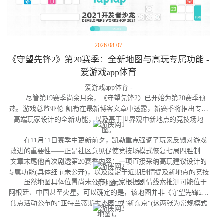
2026-08-07
《守望先锋2》第20赛季：全新地图与高玩专属功能 -
爱游戏app体育
爱游戏app体育 -
尽管第19赛季尚余月余，《守望先锋2》已开始为第20赛季预
热。游戏总监亚伦·凯勒在最新博客文章中透露，新赛季将推出专为
高端玩家设计的全新功能，以及基于世界观中新地点的竞技场地
图。
在11月11日赛季中更新前夕，凯勒重点强调了玩家反馈对游戏
改进的重要性——正是社区意见促使竞技场模式恢复七局四胜制。
文章末尾他首次剧透第20赛季内容：一项直接采纳高玩建议设计的
专属功能(具体细节未公开)，以及设定于近期剧情提及新地点的竞技
虽然地图具体位置尚未公布，玩家根据剧情线索推测可能位于
场地图。
阿根廷、中国甚至火星。可以确定的是，该地图并非《守望先锋2》
焦点活动公布的"亚特兰蒂斯生态园"或"新东京"(这两张为常规模式
地图)。