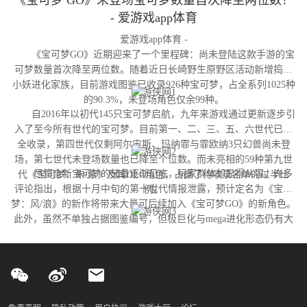
《宝可梦 GO》未登场宝可梦数量首次降至两位数！
- 爱游戏app体育
爱游戏app体育 -
《宝可梦GO》近期迎来了一个里程碑：尚未登陆这款手游的宝
可梦数量首次降至两位数。随着近日长崎野生原野区活动新增捣蛋
小妖进化家族，目前游戏图鉴已收录926种宝可梦，占全系列1025种
的90.3%，未登场角色仅余99种。
自2016年以初代145只宝可梦启航，九年来游戏通过更新逐步引
入了至今所有世代的宝可梦。目前第一、二、三、五、六世代已完
全收录，第四世代仅剩阿尔宙斯、玛纳霏与霏欧纳3只幻兽尚未登
场，第七世代未登场数量也已降至个位数。而未亮相的59种第九世
尽管全新宝可梦的储备逐渐见底，玩家群体却显得从容。许多
代《宝可梦：朱/紫》及其DLC角色，占据了待收录名单的过半比
评论指出，根据十月中旬的第十世代情报泄露，预计定名为《宝可
例。
梦：风/浪》的新作将带来大量可后续加入《宝可梦GO》的新角色。
此外，虽然不单独占据图鉴编号，但极巨化与mega进化形态仍有大
量变体尚未实装，这为开发团队提供了充足的更新空间。