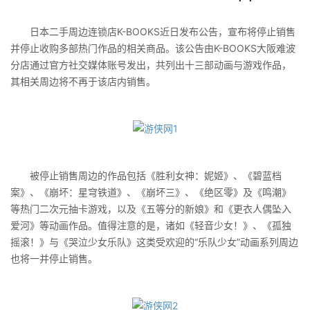
日本二手周边连锁店K-BOOKS近日发布公告，宣布将停止销售
并停止收购多部热门作品的相关商品。该公告由K-BOOKS大阪难波
分店通过官方社交媒体账号发出，共列出十三部动画与游戏作品，
其相关周边将不再于该店内销售。
被停止销售周边的作品包括《胜利女神：妮姬》、《碧蓝档
案》、《崩坏：星穹铁道》、《崩坏三》、《绝区零》及《鸣潮》
等热门二次元抽卡游戏，以及《五等分的新娘》和《更衣人偶坠入
爱河》等动画作品。值得注意的是，诸如《轻音少女！》、《孤独
摇滚！》与《哭泣少女乐队》这类受欢迎的“乐队少女”动画系列周边
也将一并停止销售。