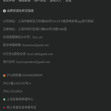
免责声明
隐私政策
用户协议
游戏大厅
论坛
品牌资源及样式指南
公司地址：上海市静安区万科路888号A6 AYX爱游戏体育app官方网站
注册地址：上海市闵行区南川路666号戊楼1688室
在线客服微信公众号：leyu_net
投诉举报邮箱: leyutousu@gmail.com
IP衍生&授权业务: leyux.lab@gmail.com
发行合作: leyucooperation@gmail.com
沪公网安备31010402000659
沪ICP备11033765号-9
沪B2-20120024
上海互联网举报中心
网上有害信息举报专区