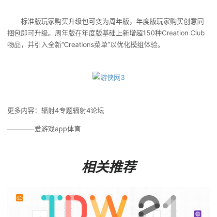
标准版玩家购买升级包可变为周年版，年度版玩家购买创意同
捆包即可升级。周年版在年度版基础上新增超150种Creation Club
物品，并引入全新“Creations菜单”以优化模组体验。
更多内容：辐射4专题辐射4论坛
————爱游戏app体育
相关推荐