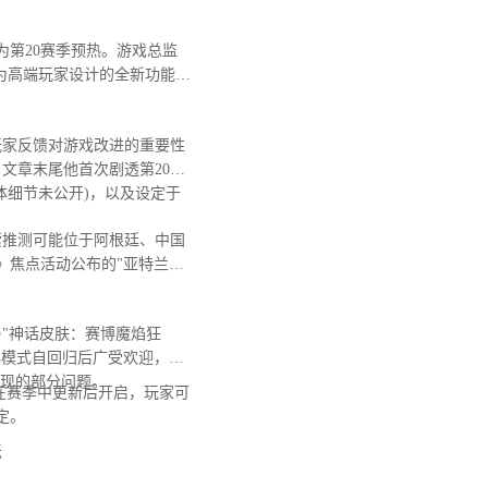
第20赛季预热。游戏总监
为高端玩家设计的全新功能，
玩家反馈对游戏改进的重要性
文章末尾他首次剧透第20赛
体细节未公开)，以及设定于
推测可能位于阿根廷、中国
》焦点活动公布的"亚特兰蒂
"神话皮肤：赛博魔焰狂
典模式自回归后广受欢迎，日
出现的部分问题。
在赛季中更新后开启，玩家可
定。
坛