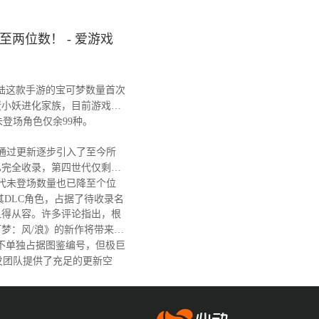
两位数！ - 爱游戏
陆这款手游的宝可梦数量首次
蛋小妖进化家族，目前游戏图
，未登场角色仅余99种。
戏通过更新逐步引入了至今所
已完全收录，第四世代仅剩阿
代未登场数量也已降至个位
其DLC角色，占据了待收录名
得从容。许多评论指出，根
梦：风/浪》的新作将带来大
不单独占据图鉴编号，但极巨
发团队提供了充足的更新空
爱游戏app体育