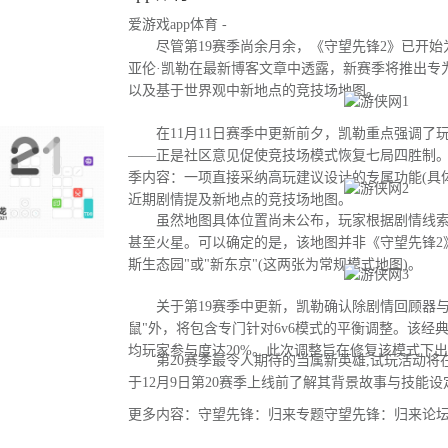
爱游戏app体育 -
尽管第19赛季尚余月余，《守望先锋2》已开始为
亚伦·凯勒在最新博客文章中透露，新赛季将推出专
以及基于世界观中新地点的竞技场地图。
在11月11日赛季中更新前夕，凯勒重点强调了
——正是社区意见促使竞技场模式恢复七局四胜制。
季内容：一项直接采纳高玩建议设计的专属功能(具
近期剧情提及新地点的竞技场地图。
虽然地图具体位置尚未公布，玩家根据剧情线索
甚至火星。可以确定的是，该地图并非《守望先锋2
斯生态园"或"新东京"(这两张为常规模式地图)。
关于第19赛季中更新，凯勒确认除剧情回顾器与
鼠"外，将包含专门针对6v6模式的平衡调整。该经
均玩家参与度达20%。此次调整旨在修复该模式下
第20赛季最令人期待的当属新英雄,试玩活动将
于12月9日第20赛季上线前了解其背景故事与技能设
更多内容：守望先锋：归来专题守望先锋：归来论