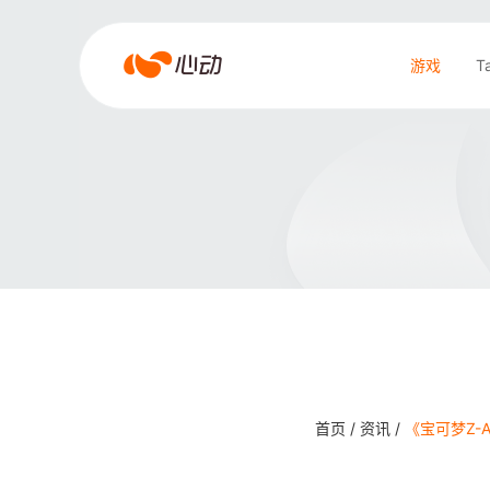
爱
游戏
T
游
戏
搜索结果
app
体
育
首页 /
资讯 /
《宝可梦Z-