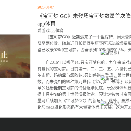
2026-08-07
《宝可梦 GO》未登场宝可梦数量首次降至
app体育
爱游戏app体育 -
《宝可梦GO》近期迎来了一个里程碑：尚未登
降至两位数。随着近日长崎野生原野区活动新增捣
鉴已收录926种宝可梦，占全系列1025种的90.3%
自2016年以初代145只宝可梦启航，九年来游
有世代的宝可梦。目前第一、二、三、五、六世代
尔宙斯、玛纳霏与霏欧纳3只幻兽尚未登场，第七世
数。而未亮相的59种第九世代《宝可梦：朱/紫》及
尽管全新宝可梦的储备逐渐见底，玩家群体却显
单的过半比例。
据十月中旬的第十世代情报泄露，预计定名为《宝可
量可后续加入《宝可梦GO》的新角色。此外，虽然
化与mega进化形态仍有大量变体尚未实装，这为开
间。