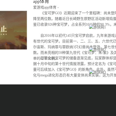
app体育
爱游戏app体育 -
《宝可梦GO》近期迎来了一个里程碑：尚未登
降至两位数。随着近日长崎野生原野区活动新增捣
鉴已收录926种宝可梦，占全系列1025种的90.3%
自2016年以初代145只宝可梦启航，九年来游
有世代的宝可梦。目前第一、二、三、五、六世代
尔宙斯、玛纳霏与霏欧纳3只幻兽尚未登场，第七世
数。而未亮相的59种第九世代《宝可梦：朱/紫》及
尽管全新宝可梦的储备逐渐见底，玩家群体却显
单的过半比例。
据十月中旬的第十世代情报泄露，预计定名为《宝可
量可后续加入《宝可梦GO》的新角色。此外，虽然
化与mega进化形态仍有大量变体尚未实装，这为开
间。