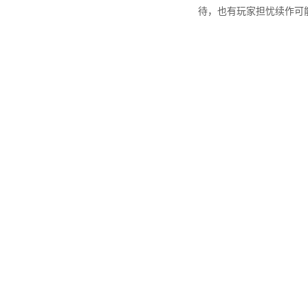
待，也有玩家担忧续作可