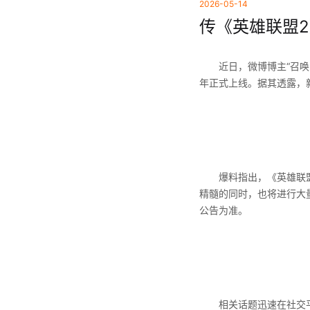
2026-05-14
传《英雄联盟2
近日，微博博主“召唤师Pa
年正式上线。据其透露，
爆料指出，《英雄联盟2
精髓的同时，也将进行大
公告为准。
相关话题迅速在社交平