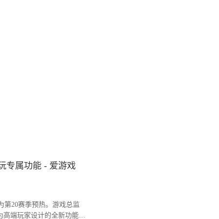
专属功能 - 爱游戏
第20赛季预热。游戏总监
为高端玩家设计的全新功能，