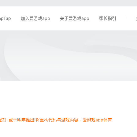
apTap
加入爱游戏app
关于爱游戏app
家长指引
2》或于明年推出!将重构代码与游戏内容 - 爱游戏app体育