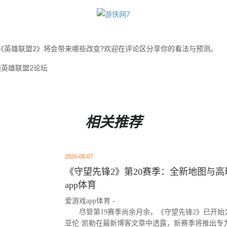
雄联盟2》将会带来哪些改变?欢迎在评论区分享你的看法与预测。
题英雄联盟2论坛
相关推荐
2026-08-07
《守望先锋2》第20赛季：全新地图与高玩
app体育
爱游戏app体育 -
尽管第19赛季尚余月余，《守望先锋2》已开始为
亚伦·凯勒在最新博客文章中透露，新赛季将推出专