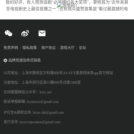
致的好评，有人预测该剧“必将横扫各大奖项”，更称其为“近年来甚
至电视剧史上最佳首播之一”;也有观众盛赞首集是“看过最震撼的电
视剧开篇”，并认为蕾亚·塞洪成功塑造了一个“完全独特的反英雄形
象——融合正义、混乱与人性的真实丑陋，精彩绝伦”。
免责声明
隐私政策
用户协议
游戏大厅
论坛
品牌资源及样式指南
公司地址：上海市静安区万科路888号A6 AYX爱游戏体育app官方网站
注册地址：上海市闵行区南川路666号戊楼1688室
在线客服微信公众号：leyu_net
投诉举报邮箱: leyutousu@gmail.com
IP衍生&授权业务: leyux.lab@gmail.com
发行合作: leyucooperation@gmail.com