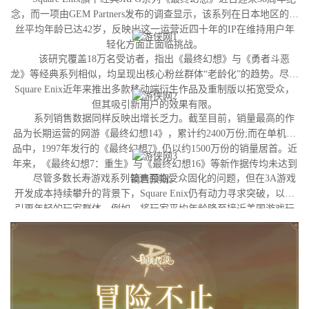
念，而一项由GEM Partners发布的调查显示，该系列在日本地区的粉
丝平均年龄已达42岁，反映出这一运营近四十年的IP在维持用户年
轻化方面正面临挑战。
该研究覆盖18万名受访者，指出《最终幻想》与《勇者斗恶
龙》等经典系列相似，均呈现出核心粉丝群体“老龄化”的趋势。尽管
Square Enix近年来推出多款移动端衍生作品及重制版以拓宽受众，
但其吸引新用户的效果有限。
系列销售数据同样反映出增长乏力。截至目前，销量最高的作
品为长期运营的网游《最终幻想14》，累计约2400万份;而在单机作
品中，1997年发行的《最终幻想7》仍以约1500万份的销量居首。近
年来，《最终幻想7：重生》与《最终幻想16》等新作据传均未达到
尽管多数长寿游戏系列普遍面临受众固化的问题，但在3A游戏
销售预期。
开发成本持续攀升的背景下，Square Enix仍有动力寻求突破，以吸
引更年轻的玩家群体。例如，将玩家平均年龄降至接近美国游戏玩
家的平均水平（约35岁），可能是其未来的目标之一。