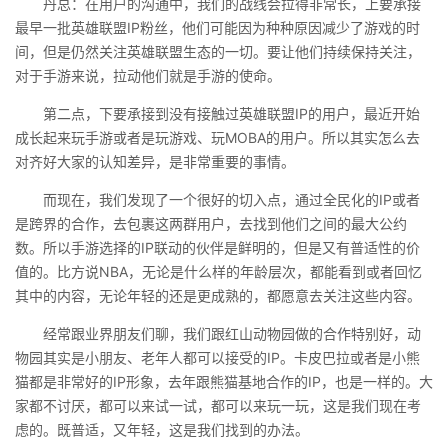
丹总：在用户的沟通中，我们的战线会拉得非常长，上要承接
最早一批英雄联盟IP粉丝，他们可能因为种种原因减少了游戏的时
间，但是仍然关注英雄联盟生态的一切。要让他们持续保持关注，
对于手游来说，拉动他们就是手游的使命。
第二点，下要承接到没有接触过英雄联盟IP的用户，最近开始
成长起来玩手游或者是玩游戏、玩MOBA的用户。所以其实怎么去
对齐好大家的认知差异，是非常重要的事情。
而现在，我们发现了一个很好的切入点，通过全民化的IP或者
是跨界的合作，去包裹这两群用户，去找到他们之间的最大公约
数。所以手游选择的IP联动的伙伴是鲜明的，但是又有普适性的价
值的。比方说NBA，无论是什么样的年龄层次，都能看到或者回忆
其中的内容，无论年轻的还是更成熟的，都愿意去关注这些内容。
经常跟业界朋友们聊，我们跟红山动物园做的合作特别好，动
物园其实是小朋友、老年人都可以接受的IP。卡皮巴拉或者是小熊
猫都是非常好的IP形象，去年跟熊猫基地合作的IP，也是一样的。大
家都不讨厌，都可以来试一试，都可以来玩一玩，这是我们现在考
虑的。既普适，又年轻，这是我们找到的办法。