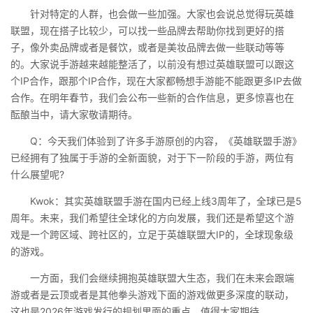
针对特定的人群，也会做一些加强。大家也会说总觉得玩英雄
联盟，现在搭子比较少，可以找一些品牌去帮助你找到更好的搭
子，像外卖品牌或者是餐饮，或者是美妆品牌去做一些联动等等
的。大家说手游越来越能整活了，以前没有想过英雄联盟可以跟这
个IP合作，跟那个IP合作，现在大家都畅想手游能不能跟更多IP去做
合作。在明年春节，我们会公布一些新的合作信息，更多惊喜也在
酝酿当中，请大家敬请期待。
Q：今天我们体验到了许多手游原创的内容，《英雄联盟手游》
已经拥有了独属于手游的全新面貌，对于下一阶段的手游，两位有
什么展望呢?
Kwok：其实英雄联盟手游在国内已经上线3周年了，全球已是5
周年。未来，我们希望往全球化的方向发展，我们还是希望这个游
戏是一个跨区域、跨社区的，立足于英雄联盟大IP的，全球现象级
的游戏。
一方面，我们会继续拥抱英雄联盟大生态，我们在未来会跟端
游或者是云顶或者是其他拳头游戏下面的游戏做更多深度的联动，
这也是2026年游戏发行的规划里面的重点，值得大家期待。