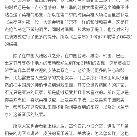
的时候还是有一点小遗憾的，第一季的时候大家觉得这个编曲不够
贴合这个英雄的形象，所以在第二季的时候英雄入场动画虽然都是
《兰亭序》那一段，大家会听到非常不一样的和旋和鼓点，这是在
杰伦监制之下做的调优，同时对画面、技术做了提升，也会对它的
包装方式进行了更多的提升。所以《兰亭序》1.0跟2.0取得了非常好
的结果。
除了在中国大陆区域之外，在中国台湾、越南、韩国、巴西、
土耳其等等各个地方的市场都能达到Top3畅销的表现，这是英雄联
盟手游几套最受欢迎的皮肤套系之一。这给我们更多的信心和鼓
舞，比起需要投入更复杂的文化叙事，《兰亭序》和水墨风就很自
然的把中国风的神韵传递到游戏里面，其实全世界范围内的玩家，
不光只是亚洲的玩家，都是能够接受并且非常喜欢的。所以无论是
你喜欢杰伦，喜欢英雄联盟，还是喜欢书法，还是喜欢中国的美
学，都可以在这套皮肤里面找到你想要得到的东西，以及对《兰亭
序》这首音乐的热爱。
所以大家也会看到上线之后，杰伦自己也很兴奋，连发了几条
相关的内容去讲述：皮肤的音乐设计、美术设计怎么怎么样，这也