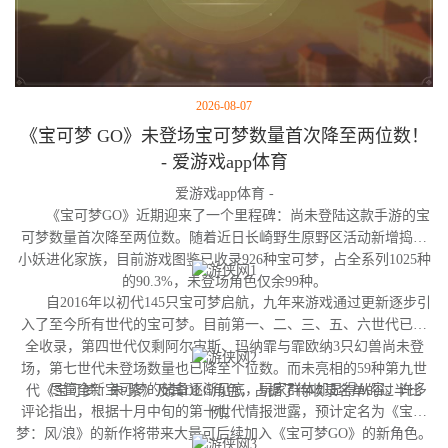
2026-08-07
《宝可梦 GO》未登场宝可梦数量首次降至两位数！
- 爱游戏app体育
爱游戏app体育 -
《宝可梦GO》近期迎来了一个里程碑：尚未登陆这款手游的宝
可梦数量首次降至两位数。随着近日长崎野生原野区活动新增捣蛋
小妖进化家族，目前游戏图鉴已收录926种宝可梦，占全系列1025种
的90.3%，未登场角色仅余99种。
自2016年以初代145只宝可梦启航，九年来游戏通过更新逐步引
入了至今所有世代的宝可梦。目前第一、二、三、五、六世代已完
全收录，第四世代仅剩阿尔宙斯、玛纳霏与霏欧纳3只幻兽尚未登
场，第七世代未登场数量也已降至个位数。而未亮相的59种第九世
尽管全新宝可梦的储备逐渐见底，玩家群体却显得从容。许多
代《宝可梦：朱/紫》及其DLC角色，占据了待收录名单的过半比
评论指出，根据十月中旬的第十世代情报泄露，预计定名为《宝可
例。
梦：风/浪》的新作将带来大量可后续加入《宝可梦GO》的新角色。