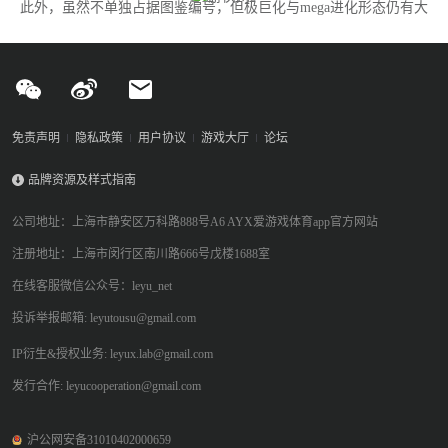
此外，虽然不单独占据图鉴编号，但极巨化与mega进化形态仍有大
量变体尚未实装，这为开发团队提供了充足的更新空间。
免责声明
隐私政策
用户协议
游戏大厅
论坛
品牌资源及样式指南
公司地址：上海市静安区万科路888号A6 AYX爱游戏体育app官方网站
注册地址：上海市闵行区南川路666号戊楼1688室
在线客服微信公众号：leyu_net
投诉举报邮箱: leyutousu@gmail.com
IP衍生&授权业务: leyux.lab@gmail.com
发行合作: leyucooperation@gmail.com
沪公网安备31010402000659