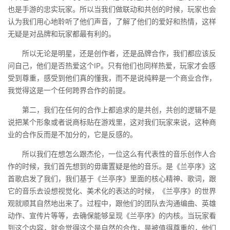
也是手游的忠实玩家。所以当我们做联动和共创的时候，玩家也会
认为我们用心地聆听了他们声音，了解了他们的爱好和热情，这样
无疑是对品牌和玩家都最有利的。
所以无论是明星，还是创作者，还是品牌合作，我们都应该反
问自己，他们是否热爱这个IP。只有他们也同样热爱，玩家才会感
受到尊重，感受到他们真的懂我，而不是说纯粹是一个商业合作，
我觉得这是一个任何跨界合作的前提。
第二，我们在任何的合作上都追求的是共创，共创的逻辑不是
说把某个形象或者说商标贴在游戏里，这对我们玩家来说，这种商
业的合作反而是不加分的，它是反感的。
所以我们在想怎么跟杰伦，一位这么有代表性的音乐创作人合
作的时候，我们首先想到的毋庸置疑是他的音乐。是《兰亭序》这
首歌启发了我们，我们基于《兰亭序》里面的核心精神、歌词，跟
它的音乐去设想视觉化、美术化的表达的时候，《兰亭序》的世界
观就顺其自然地出来了。过程中，跟他们的团队去沟通编曲、英雄
动作、宣传片等等，去确保能够呈现《兰亭序》的内核。当玩家看
到这个内容，就会觉得这个是自然的合作，是被值得尊重的，他们