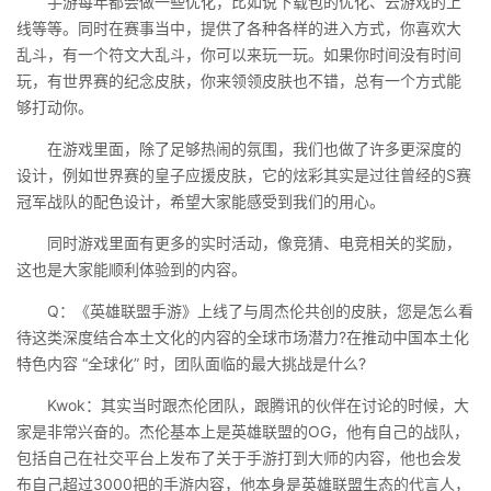
手游每年都会做一些优化，比如说下载包的优化、云游戏的上
线等等。同时在赛事当中，提供了各种各样的进入方式，你喜欢大
乱斗，有一个符文大乱斗，你可以来玩一玩。如果你时间没有时间
玩，有世界赛的纪念皮肤，你来领领皮肤也不错，总有一个方式能
够打动你。
在游戏里面，除了足够热闹的氛围，我们也做了许多更深度的
设计，例如世界赛的皇子应援皮肤，它的炫彩其实是过往曾经的S赛
冠军战队的配色设计，希望大家能感受到我们的用心。
同时游戏里面有更多的实时活动，像竞猜、电竞相关的奖励，
这也是大家能顺利体验到的内容。
Q：《英雄联盟手游》上线了与周杰伦共创的皮肤，您是怎么看
待这类深度结合本土文化的内容的全球市场潜力?在推动中国本土化
特色内容 “全球化” 时，团队面临的最大挑战是什么?
Kwok：其实当时跟杰伦团队，跟腾讯的伙伴在讨论的时候，大
家是非常兴奋的。杰伦基本上是英雄联盟的OG，他有自己的战队，
包括自己在社交平台上发布了关于手游打到大师的内容，他也会发
布自己超过3000把的手游内容，他本身是英雄联盟生态的代言人，