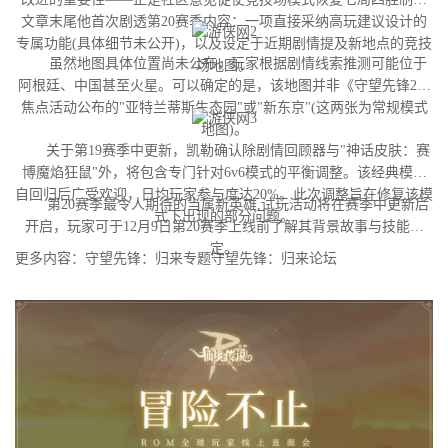
文章末尾他首次剧透第20赛季内容：一项直接采纳高玩建议设计的
专属功能(具体细节未公开)，以及设定于近期剧情提及新地点的竞技
虽然地图具体位置尚未公布，玩家根据剧情线索推测可能位于
场地图。
阿根廷、中国甚至火星。可以确定的是，该地图并非《守望先锋2》
焦点活动公布的"亚特兰蒂斯生态园"或"新东京"(这两张为常规模式
地图)。
关于第19赛季中更新，凯勒确认除剧情回顾器与"神话皮肤：赛
博魔焰狂鼠"外，将包含专门针对6v6模式的平衡调整。该经典模式
自回归后广受欢迎，日均玩家参与度达20%。此次调整旨在修复该模
第20赛季最令人期待的当属新英雄,试玩活动将在赛季中更新后
式下出现的部分问题。
开启，玩家可于12月9日第20赛季上线前了解其背景故事与技能设
定。
更多内容：守望先锋：归来专题守望先锋：归来论坛