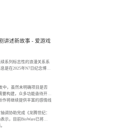
讲述新故事 - 爱游戏
延续系列标志性的浪漫关系系
是在2025年N7日纪念博客
发中，虽然未明确项目是否
需要构建，众多功能亟待开
新作将继续提供丰富的感情线
时抽调协助完成《龙腾世纪：
，目前BioWare已将所
源。