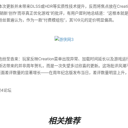
新并未带来DLSS或HDR等实质性技术提升，反而将焦点放在Creation
销新‘创作’而非真正优化游戏”的批评，有用户犀利地总结道：“这根本就
丝普遍认为，作为一款“付费模组包”，其109元的定价明显偏高。
至沓来：玩家反映Creation菜单出现异常、加载时间延长以及游戏运
斯达带来的并非周年贺礼，而是一次失望多过欣喜的更新。这场批评风潮
am页面差评数量的显著增长——在周年纪念版发布当日，差评数量明显上升
4论坛
相关推荐