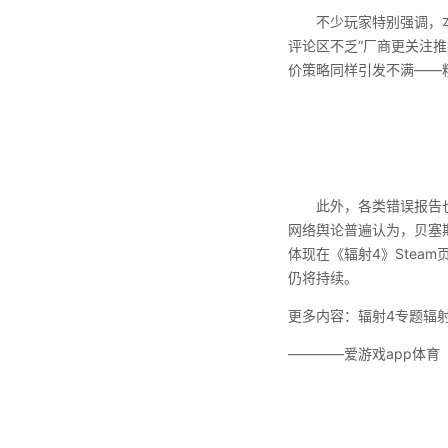
不少玩家特别强调，本次更
评论区不乏“厂商更关注推
价策略同样引发不满——粉
此外，各类错误报告也纷
网络舆论普遍认为，贝塞
体现在《辐射4》Ste
仍将持续。
更多内容：辐射4专题辐射
————爱游戏app体育