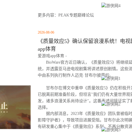
更多内容：PEAK专题巅峰论坛
2026-08-06
《质量效应5》确认保留浪漫系统！电视剧
app体育
爱游戏app体育 -
BioWare官方近日确认，《质量效应5》将继续
统，并透露亚马逊电视剧集将讲述原创剧情。这些消息
中由系列执行制作人迈克·甘布尔披露的。
甘布尔在博文中重申《质量效应5》仍在积极开
已脱离前期准备阶段，但坦言"我们仍有大量世界观
发，诸多浪漫关系尚待设计"。这番表述间接证实了
选择。
据内部消息，2023年《质量效应》团队曾被临
影障守护者》，导致项目进展受阻。甘布尔此次明确表示
有研发重心集中于《质量效应》系列，不再分散资