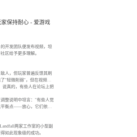
保持耐心 - 爱游戏
的开发团队便发布视频，坦
请社区给予更多理解。
敌人，但玩家普遍反馈其刷
了"轻微削弱"，但在视频更
难。说真的，有些人在论坛上把
调整说明中坦言："有些人觉
找平衡点——放心，它们依然
andfall两家工作室的小型副
获得如此现象级的成功。