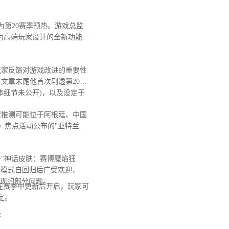
第20赛季预热。游戏总监
为高端玩家设计的全新功能，
玩家反馈对游戏改进的重要性
文章末尾他首次剧透第20赛
体细节未公开)，以及设定于
推测可能位于阿根廷、中国
》焦点活动公布的"亚特兰蒂
"神话皮肤：赛博魔焰狂
典模式自回归后广受欢迎，日
出现的部分问题。
在赛季中更新后开启，玩家可
定。
坛