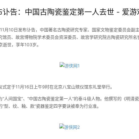
讣告：中国古陶瓷鉴定第一人去世 - 爱游
11月10日发布讣告，中国著名古陶瓷研究专家、国家文物鉴定委员会副
究馆员、故宫博物院学术委员会资深委员、故宫学研究院古陶瓷研究所名誉
北京逝世，享年103岁。
定于11月16日上午9时在北京八宝山殡仪馆东礼堂举行。
人间国宝”、“中国古陶瓷鉴定第一人”的泰斗级人物。他撰写的《明清
的“型、纹、釉、款”瓷器鉴定四字要诀被奉为行业准。