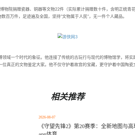
博物院捐赠瓷器、铜器等文物22件（实际累计捐赠数十件，含明正统青
物数百万件，足迹遍及全国，坚持“文物属于人民”，无一件个人藏品。
域一个时代的象征。他连接了传统的古玩行与现代的博物馆学，将实
一位真正的文物鉴定大家。他不仅守护着故宫的宝藏，更守护着中国陶瓷
相关推荐
2026-08-07
《守望先锋2》第20赛季：全新地图与高玩
app体育