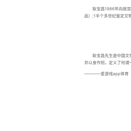
耿宝昌1986年向故宫
品）;1半个多世纪鉴定文
耿宝昌先生是中国文博领
并以身作则，定义了何谓
————爱游戏app体育