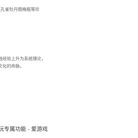
花孔雀牡丹图梅瓶等珍
践经验上升为系统理论，
文化的命脉。
专属功能 - 爱游戏