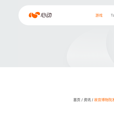
爱
游戏
T
游
戏
搜索结果
app
体
育
首页 /
资讯 /
故宫博物院发