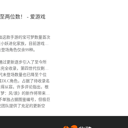
两位数！ - 爱游戏
陆这款手游的宝可梦数量首次
蛋小妖进化家族，目前游戏图
，未登场角色仅余99种。
戏通过更新逐步引入了至今所
已完全收录，第四世代仅剩阿
代未登场数量也已降至个位
其DLC角色，占据了待收录名
得从容。许多评论指出，根
梦：风/浪》的新作将带来大
不单独占据图鉴编号，但极巨
发团队提供了充足的更新空
爱游戏app体育