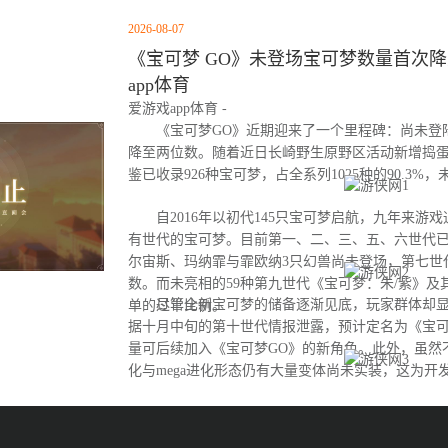
2026-08-07
《宝可梦 GO》未登场宝可梦数量首次降至
app体育
爱游戏app体育 -
《宝可梦GO》近期迎来了一个里程碑：尚未登
降至两位数。随着近日长崎野生原野区活动新增捣
鉴已收录926种宝可梦，占全系列1025种的90.3%
自2016年以初代145只宝可梦启航，九年来游
有世代的宝可梦。目前第一、二、三、五、六世代
尔宙斯、玛纳霏与霏欧纳3只幻兽尚未登场，第七世
数。而未亮相的59种第九世代《宝可梦：朱/紫》及
尽管全新宝可梦的储备逐渐见底，玩家群体却显
单的过半比例。
据十月中旬的第十世代情报泄露，预计定名为《宝可
量可后续加入《宝可梦GO》的新角色。此外，虽然
化与mega进化形态仍有大量变体尚未实装，这为开
间。