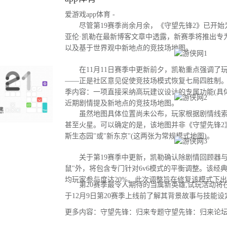
爱游戏app体育 -
尽管第19赛季尚余月余，《守望先锋2》已开始为
亚伦·凯勒在最新博客文章中透露，新赛季将推出专
以及基于世界观中新地点的竞技场地图。
在11月11日赛季中更新前夕，凯勒重点强调了
——正是社区意见促使竞技场模式恢复七局四胜制。
季内容：一项直接采纳高玩建议设计的专属功能(具
近期剧情提及新地点的竞技场地图。
虽然地图具体位置尚未公布，玩家根据剧情线索
甚至火星。可以确定的是，该地图并非《守望先锋2
斯生态园"或"新东京"(这两张为常规模式地图)。
关于第19赛季中更新，凯勒确认除剧情回顾器与
鼠"外，将包含专门针对6v6模式的平衡调整。该经
均玩家参与度达20%。此次调整旨在修复该模式下
第20赛季最令人期待的当属新英雄,试玩活动将
于12月9日第20赛季上线前了解其背景故事与技能设
更多内容：守望先锋：归来专题守望先锋：归来论