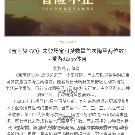
2026-08-07
《宝可梦 GO》未登场宝可梦数量首次降至两位数！
- 爱游戏app体育
爱游戏app体育 -
《宝可梦GO》近期迎来了一个里程碑：尚未登陆这款手游的宝
可梦数量首次降至两位数。随着近日长崎野生原野区活动新增捣蛋
小妖进化家族，目前游戏图鉴已收录926种宝可梦，占全系列1025种
的90.3%，未登场角色仅余99种。
自2016年以初代145只宝可梦启航，九年来游戏通过更新逐步引
入了至今所有世代的宝可梦。目前第一、二、三、五、六世代已完
全收录，第四世代仅剩阿尔宙斯、玛纳霏与霏欧纳3只幻兽尚未登
场，第七世代未登场数量也已降至个位数。而未亮相的59种第九世
尽管全新宝可梦的储备逐渐见底，玩家群体却显得从容。许多
代《宝可梦：朱/紫》及其DLC角色，占据了待收录名单的过半比
评论指出，根据十月中旬的第十世代情报泄露，预计定名为《宝可
例。