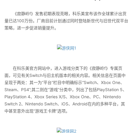
《寂静岭f》发售初期表现亮眼，科乐美宣布该作全球累计出货
量已达100万份。厂商目前计划通过同时登陆新世代与旧世代双平台
策略，进一步促进销量提升。
在科乐美官方网站中，进入游戏分类下的《寂静岭f》专属页
面，可见有关Switch与旧主机版本的相关内容。相关信息在页面中
呈现于两处：其一为“平台”栏目中明确标示“Switch、Xbox One、
Steam、PS4”;其二则在“游戏”分类中，列出了包括PlayStation 5、
PlayStation 4、Xbox Series X/S、Xbox One、PC、Nintendo
Switch 2、Nintendo Switch、iOS、Android在内的多种平台，其
中甚至意外出现“游戏王卡牌”选项。