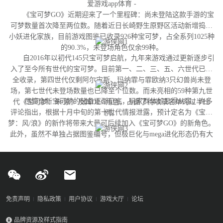
爱游戏app体育 -
《宝可梦GO》近期迎来了一个里程碑：尚未登陆这款手游的宝
可梦数量首次降至两位数。随着近日长崎野生原野区活动新增捣蛋
小妖进化家族，目前游戏图鉴已收录926种宝可梦，占全系列1025种
的90.3%，未登场角色仅余99种。
自2016年以初代145只宝可梦启航，九年来游戏通过更新逐步引
入了至今所有世代的宝可梦。目前第一、二、三、五、六世代已完
全收录，第四世代仅剩阿尔宙斯、玛纳霏与霏欧纳3只幻兽尚未登
场，第七世代未登场数量也已降至个位数。而未亮相的59种第九世
尽管全新宝可梦的储备逐渐见底，玩家群体却显得从容。许多
代《宝可梦：朱/紫》及其DLC角色，占据了待收录名单的过半比
评论指出，根据十月中旬的第十世代情报泄露，预计定名为《宝可
例。
梦：风/浪》的新作将带来大量可后续加入《宝可梦GO》的新角色。
此外，虽然不单独占据图鉴编号，但极巨化与mega进化形态仍有大
量变体尚未实装，这为开发团队提供了充足的更新空间。
免责声明
隐私政策
用户协议
游戏大厅
论坛
品牌资源及样式指南