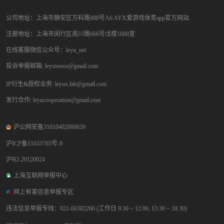
公司地址：上海市静安区万科路888号A6 AYX爱游戏体育app官方网站
注册地址：上海市闵行区南川路666号戊楼1688室
在线客服微信公众号：leyu_net
投诉举报邮箱: leyutousu@gmail.com
IP衍生&授权业务: leyux.lab@gmail.com
发行合作: leyucooperation@gmail.com
沪公网安备31010402000659
沪ICP备11033765号-9
沪B2-20120024
上海互联网举报中心
网上有害信息举报专区
违法信息举报专线：021-60382260 (工作日 9:30 ~ 12:00, 13:30 ~ 18:30)