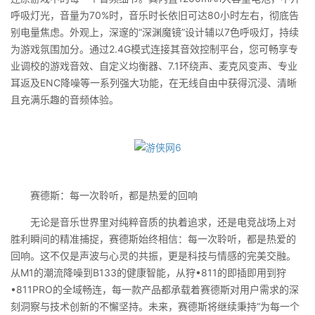
呼吸灯光，音量为70%时，音乐时长依旧可达80小时左右，彻底告
别电量焦虑。外观上，深邃的“深渊魔镜”设计辅以7色呼吸灯，持续
为游戏氛围加分。通过2.4G模式连接其音效控制平台，您可畅享专
业调校的游戏音效、自定义均衡器、7.1环绕声、麦克风变声、专业
耳返及ENC降噪等一系列强大功能，在无线自由中获得沉浸、清晰
且充满乐趣的音频体验。
赛德斯：每一次聆听，都是热爱的回响
无论是音乐世界里对纯粹音质的执着追求，还是电竞战场上对
胜利瞬间的精准捕捉，赛德斯始终相信：每一次聆听，都是热爱的
回响。这不仅是声波与心灵的共振，更是科技与情感的完美交融。
从M1的潮流降噪到B133的健康智能，从狩•811的即插即用到狩
•811PRO的全域畅连，每一款产品都承载着赛德斯对用户需求的深
刻洞察与技术创新的不懈坚持。未来，赛德斯将继续秉持“为每一个