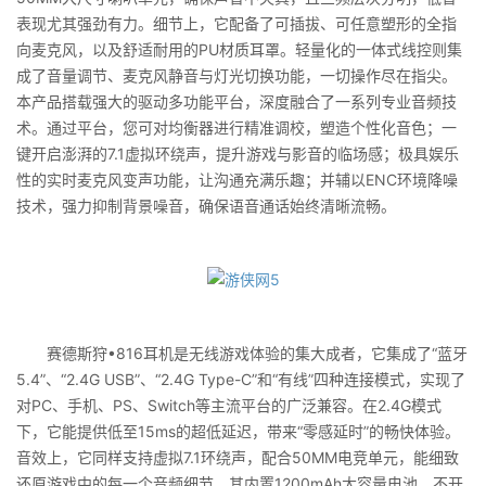
表现尤其强劲有力。细节上，它配备了可插拔、可任意塑形的全指
向麦克风，以及舒适耐用的PU材质耳罩。轻量化的一体式线控则集
成了音量调节、麦克风静音与灯光切换功能，一切操作尽在指尖。
本产品搭载强大的驱动多功能平台，深度融合了一系列专业音频技
术。通过平台，您可对均衡器进行精准调校，塑造个性化音色；一
键开启澎湃的7.1虚拟环绕声，提升游戏与影音的临场感；极具娱乐
性的实时麦克风变声功能，让沟通充满乐趣；并辅以ENC环境降噪
技术，强力抑制背景噪音，确保语音通话始终清晰流畅。
赛德斯狩•816耳机是无线游戏体验的集大成者，它集成了“蓝牙
5.4”、“2.4G USB”、“2.4G Type-C”和“有线”四种连接模式，实现了
对PC、手机、PS、Switch等主流平台的广泛兼容。在2.4G模式
下，它能提供低至15ms的超低延迟，带来“零感延时”的畅快体验。
音效上，它同样支持虚拟7.1环绕声，配合50MM电竞单元，能细致
还原游戏中的每一个音频细节。其内置1200mAh大容量电池，不开