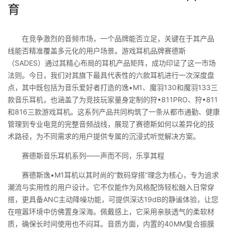
育
在竞争激烈的音频市场，一个品牌能否立足，关键在于其产品
线能否精准覆盖多元化的用户场景。游戏耳机品牌赛德斯
（SADES）通过其精心布局的耳机产品矩阵，成功印证了这一市场
法则。今日，我们对其旗下最具代表性的六款耳机进行一次深度盘
点，其中既包括为音乐爱好者打造的逸•M1、魔羽130和魔羽133三
款音乐耳机，也涵盖了为竞技玩家量身定制的狩•811PRO、狩•811
和816三款游戏耳机。这系列产品共同构筑了一条从都市通勤、健康
管理到专业电竞的完整音频战线，展现了赛德斯如何以差异化的技
术路径，为不同需求的用户提供专属的沉浸式听觉解决方案。
赛德斯音乐耳机系列——声而不同，乐享其程
赛德斯逸•M1耳机以其时尚的“数码穿搭”理念为核心，专为追求
潮流与实用性的用户设计。它不仅能作为风格配饰轻松融入日常穿
搭，更具备ANC主动降噪功能，可提供深达19dB的静谧体验，让您
在喧嚣环境中仿佛置身深海。佩戴感上，它采用亲肤透气的柔软材
质，确保长时间使用也不闷耳。音质方面，内置的40MM复合振膜