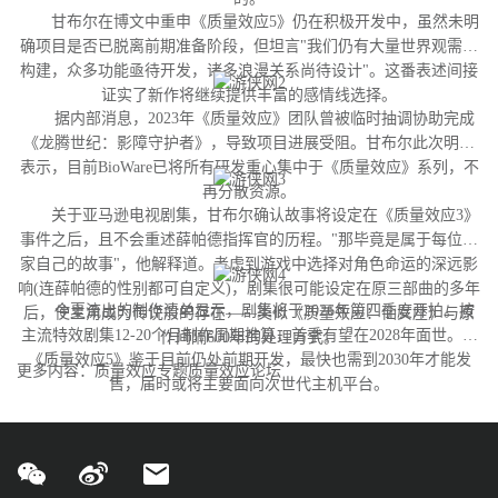
甘布尔在博文中重申《质量效应5》仍在积极开发中，虽然未明
确项目是否已脱离前期准备阶段，但坦言"我们仍有大量世界观需要
构建，众多功能亟待开发，诸多浪漫关系尚待设计"。这番表述间接
证实了新作将继续提供丰富的感情线选择。
据内部消息，2023年《质量效应》团队曾被临时抽调协助完成
《龙腾世纪：影障守护者》，导致项目进展受阻。甘布尔此次明确
表示，目前BioWare已将所有研发重心集中于《质量效应》系列，不
再分散资源。
关于亚马逊电视剧集，甘布尔确认故事将设定在《质量效应3》
事件之后，且不会重述薛帕德指挥官的历程。"那毕竟是属于每位玩
家自己的故事"，他解释道。考虑到游戏中选择对角色命运的深远影
响(连薛帕德的性别都可自定义)，剧集很可能设定在原三部曲的多年
今夏流出的制作清单显示，剧集将于2026年第四季度开拍。按
后，使主角成为传说般的存在——类似《质量效应：仙女座》与原
主流特效剧集12-20个月制作周期推算，首季有望在2028年面世。而
作间隔600年的处理方式。
《质量效应5》鉴于目前仍处前期开发，最快也需到2030年才能发
更多内容：质量效应专题质量效应论坛
售，届时或将主要面向次世代主机平台。