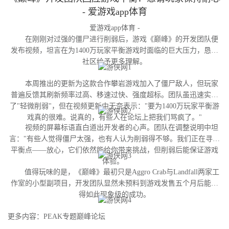
- 爱游戏app体育
爱游戏app体育 -
在刚刚对过强的僵尸进行削弱后，游戏《巅峰》的开发团队便
发布视频，坦言在为1400万玩家平衡游戏时面临的巨大压力，恳请
社区给予更多理解。
本周推出的更新为这款合作攀岩游戏加入了僵尸敌人，但玩家
普遍反馈其刷新频率过高、移速过快、强度超标。团队虽迅速实施
了"轻微削弱"，但在视频更新中无奈表示："要为1400万玩家平衡游
戏真的很难。说真的，有些人在论坛上把我们骂疯了。"
视频的屏幕标语直白道出开发者的心声。团队在调整说明中坦
言："有些人觉得僵尸太强，也有人认为削弱得不够。我们正在寻找
平衡点——放心，它们依然能给你带来挑战，但削弱后能保证游戏
体验。"
值得玩味的是，《巅峰》最初只是Aggro Crab与Landfall两家工
作室的小型副项目，开发团队显然未预料到游戏发售五个月后能获
得如此现象级的成功。
更多内容：PEAK专题巅峰论坛