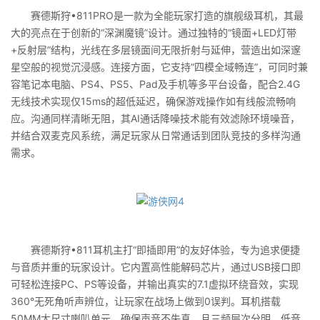
赛德斯狩•811PRO是一款为全能玩家打造的旗舰级耳机，其最
大的亮点在于创新的“深渊魔镜”设计。通过独特的“镜面+LED灯带
+反射层”结构，光线在多层镜面间无限折射与延伸，营造出如深邃
星空般的视觉沉浸感。连接方面，它支持“四模全域畅连”，可同时兼
容笔记本电脑、PS4、PS5、Pad及手机等多平台设备，配合2.4G
无线技术实现仅15ms的超低延迟，确保游戏操作如有线般流畅响
应。沟通同样清晰无阻，其AI通话降噪技术能有效滤除环境噪音，
并结合双麦克风系统，满足玩家从日常通话到团队竞技的多样沟通
需求。
赛德斯狩•811耳机主打“即插即用”的友好体验，专为追求便捷
与音质并重的玩家设计。它内置高性能解码芯片，通过USB接口即
可轻松连接PC、PS等设备，并输出真实的7.1虚拟环绕音效，实现
360°无死角听声辨位，让玩家在战场上做到0误判。耳机搭载
50MM大尺寸喇叭单元，确保声音不失真，且三频层次分明，低音