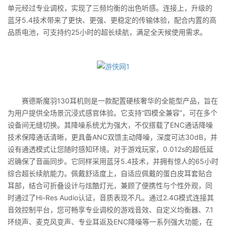
单元经过专业调校，实现了三频均衡的出色听感。连接上，升级的
蓝牙5.4技术带来了更快、更强、更稳定的传输体验，配合内置的高
品质电池，可支持约25小时的超长续航，满足全天候使用需求。
赛德斯魔羽130耳机则是一款配置硬核奢华的全能型产品，旨在
为用户提供全场景沉浸式感官体验。它支持“四模全兼容”，可在多个
设备间无缝切换。其降噪系统尤为强大，不仅搭载了ENC通话降噪
技术保障通话清晰，更具备ANC双馈主动降噪，深度可达30dB，并
设有通透模式让您随时感知环境。对于游戏玩家，0.012s的超低延
迟确保了音画同步。它同样采用蓝牙5.4技术，并拥有惊人的65小时
综合超长续航能力。佩戴舒适度上，自适应佩戴的蛋白皮耳套贴合
耳部，结合可折叠设计与炫酷灯光，兼顾了便携性与个性外观，同
时通过了Hi-Res Audio认证，音质表现不凡。通过2.4G模式连接其
音效控制平台，您可畅享专业调校的游戏音效、自定义均衡器、7.1
环绕声、麦克风变声、专业耳返及ENC降噪等一系列强大功能，在