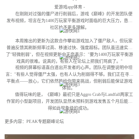
爱游戏app体育 -
在刚刚对过强的僵尸进行削弱后，游戏《巅峰》的开发团队便
发布视频，坦言在为1400万玩家平衡游戏时面临的巨大压力，恳请
社区给予更多理解。
本周推出的更新为这款合作攀岩游戏加入了僵尸敌人，但玩家
普遍反馈其刷新频率过高、移速过快、强度超标。团队虽迅速实施
了"轻微削弱"，但在视频更新中无奈表示："要为1400万玩家平衡游
戏真的很难。说真的，有些人在论坛上把我们骂疯了。"
视频的屏幕标语直白道出开发者的心声。团队在调整说明中坦
言："有些人觉得僵尸太强，也有人认为削弱得不够。我们正在寻找
平衡点——放心，它们依然能给你带来挑战，但削弱后能保证游戏
体验。"
值得玩味的是，《巅峰》最初只是Aggro Crab与Landfall两家工
作室的小型副项目，开发团队显然未预料到游戏发售五个月后能获
得如此现象级的成功。
更多内容：PEAK专题巅峰论坛