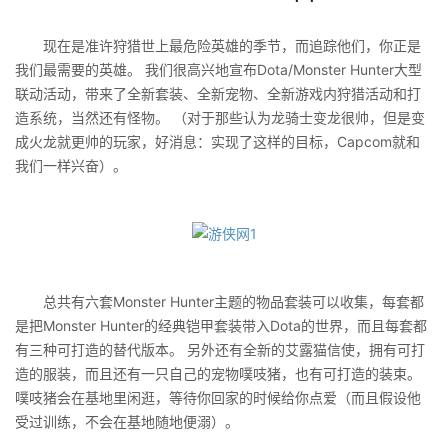
现在是准许狩猎世上最危险英雄的季节，而追踪他们，你正是
我们最需要的英雄。 我们很高兴地宣布Dota/Monster Hunter大型
联动活动，带来了全新套装、全新宠物、全新游戏内狩猎活动和打
造系统，当然还有怪物。 （对于那些认为龙骑士变龙很帅，但是变
成火龙就更帅的玩家，好消息：实现了这样的目标，Capcom就和
我们一样兴奋）。
总共有六套Monster Hunter主题的物品套装可以收集，每套都
是把Monster Hunter的经典铠甲套装带入Dota的世界，而且每套都
有三种可打造的替代版本。 另外还有全新的艾露猫信使，拥有可打
造的服装，而且还有一只自己的宠物噗吱猪，也有可打造的装束。
噗吱猪会在基地里闲逛，等待你回家的时候给你点爱（而且假设他
受过训练，不会在基地随地便溺）。