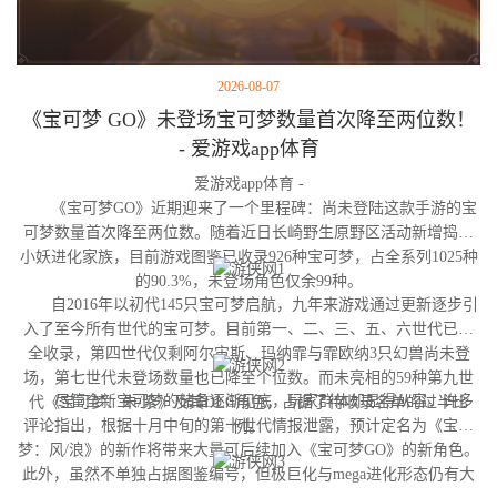
2026-08-07
《宝可梦 GO》未登场宝可梦数量首次降至两位数！
- 爱游戏app体育
爱游戏app体育 -
《宝可梦GO》近期迎来了一个里程碑：尚未登陆这款手游的宝
可梦数量首次降至两位数。随着近日长崎野生原野区活动新增捣蛋
小妖进化家族，目前游戏图鉴已收录926种宝可梦，占全系列1025种
的90.3%，未登场角色仅余99种。
自2016年以初代145只宝可梦启航，九年来游戏通过更新逐步引
入了至今所有世代的宝可梦。目前第一、二、三、五、六世代已完
全收录，第四世代仅剩阿尔宙斯、玛纳霏与霏欧纳3只幻兽尚未登
场，第七世代未登场数量也已降至个位数。而未亮相的59种第九世
尽管全新宝可梦的储备逐渐见底，玩家群体却显得从容。许多
代《宝可梦：朱/紫》及其DLC角色，占据了待收录名单的过半比
评论指出，根据十月中旬的第十世代情报泄露，预计定名为《宝可
例。
梦：风/浪》的新作将带来大量可后续加入《宝可梦GO》的新角色。
此外，虽然不单独占据图鉴编号，但极巨化与mega进化形态仍有大