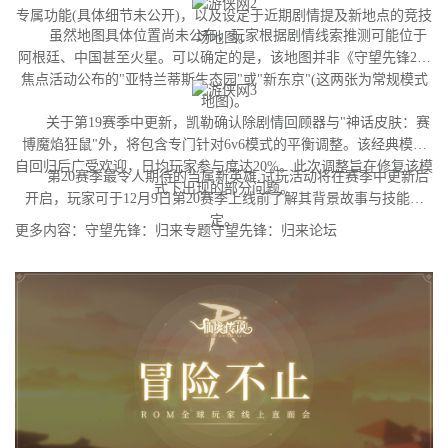
专属功能(具体细节未公开)，以及设定于近期剧情提及新地点的竞技
虽然地图具体位置尚未公布，玩家根据剧情线索推测可能位于
场地图。
阿根廷、中国甚至火星。可以确定的是，该地图并非《守望先锋2》
焦点活动公布的"亚特兰蒂斯生态园"或"新东京"(这两张为常规模式
地图)。
关于第19赛季中更新，凯勒确认除剧情回顾器与"神话皮肤：赛
博魔焰狂鼠"外，将包含专门针对6v6模式的平衡调整。该经典模式
自回归后广受欢迎，日均玩家参与度达20%。此次调整旨在修复该模
第20赛季最令人期待的当属新英雄,试玩活动将在赛季中更新后
式下出现的部分问题。
开启，玩家可于12月9日第20赛季上线前了解其背景故事与技能设
定。
更多内容：守望先锋：归来专题守望先锋：归来论坛