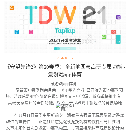
2026-08-07
《守望先锋2》第20赛季：全新地图与高玩专属功能 -
爱游戏app体育
爱游戏app体育 -
尽管第19赛季尚余月余，《守望先锋2》已开始为第20赛季预
热。游戏总监亚伦·凯勒在最新博客文章中透露，新赛季将推出专为
高端玩家设计的全新功能，以及基于世界观中新地点的竞技场地
图。
在11月11日赛季中更新前夕，凯勒重点强调了玩家反馈对游戏
改进的重要性——正是社区意见促使竞技场模式恢复七局四胜制。
文章末尾他首次剧透第20赛季内容：一项直接采纳高玩建议设计的