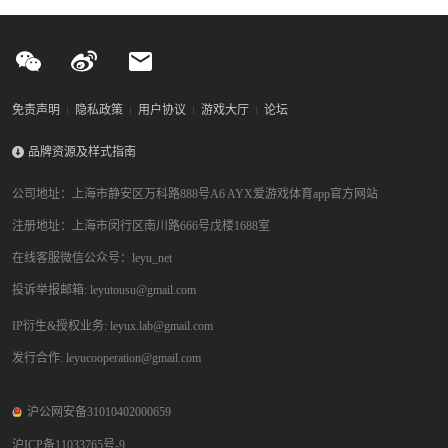
量变体尚未实装，这为开发团队提供了充足的更新空间。
免责声明
隐私政策
用户协议
游戏大厅
论坛
品牌资源及样式指南
公司地址：上海市静安区万科路888号A6 AYX爱游戏体育app官方网站
注册地址：上海市闵行区南川路666号戊楼1688室
在线客服微信公众号：leyu_net
投诉举报邮箱: leyutousu@gmail.com
IP衍生&授权业务: leyux.lab@gmail.com
发行合作: leyucooperation@gmail.com
沪公网安备31010402000659
沪ICP备11033765号-9