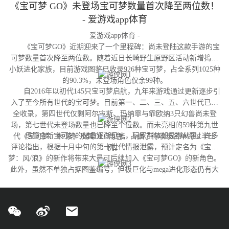
《宝可梦 GO》未登场宝可梦数量首次降至两位数！
- 爱游戏app体育
爱游戏app体育 -
《宝可梦GO》近期迎来了一个里程碑：尚未登陆这款手游的宝
可梦数量首次降至两位数。随着近日长崎野生原野区活动新增捣蛋
小妖进化家族，目前游戏图鉴已收录926种宝可梦，占全系列1025种
的90.3%，未登场角色仅余99种。
自2016年以初代145只宝可梦启航，九年来游戏通过更新逐步引
入了至今所有世代的宝可梦。目前第一、二、三、五、六世代已完
全收录，第四世代仅剩阿尔宙斯、玛纳霏与霏欧纳3只幻兽尚未登
场，第七世代未登场数量也已降至个位数。而未亮相的59种第九世
尽管全新宝可梦的储备逐渐见底，玩家群体却显得从容。许多
代《宝可梦：朱/紫》及其DLC角色，占据了待收录名单的过半比
评论指出，根据十月中旬的第十世代情报泄露，预计定名为《宝可
例。
梦：风/浪》的新作将带来大量可后续加入《宝可梦GO》的新角色。
此外，虽然不单独占据图鉴编号，但极巨化与mega进化形态仍有大
量变体尚未实装，这为开发团队提供了充足的更新空间。