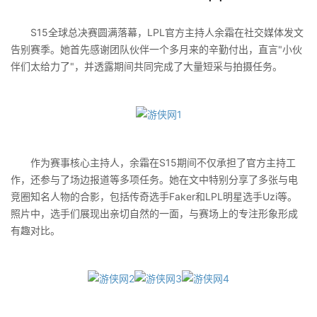
S15全球总决赛圆满落幕，LPL官方主持人余霜在社交媒体发文
告别赛季。她首先感谢团队伙伴一个多月来的辛勤付出，直言"小伙
伴们太给力了"，并透露期间共同完成了大量短采与拍摄任务。
作为赛事核心主持人，余霜在S15期间不仅承担了官方主持工
作，还参与了场边报道等多项任务。她在文中特别分享了多张与电
竞圈知名人物的合影，包括传奇选手Faker和LPL明星选手Uzi等。
照片中，选手们展现出亲切自然的一面，与赛场上的专注形象形成
有趣对比。