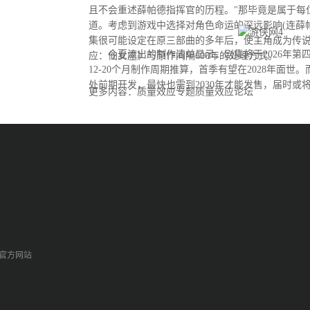
且不会重述薛帕德指挥官的历程。"那毕竟是属于每
道。考虑到游戏中选择对角色命运的深远影响(连薛
集很可能设定在原三部曲的多年后，使主角成为传
今夏流出的制作清单显示，剧集将于2026年第
应：仙女座》与原作间隔600年的处理方式。
12-20个月制作周期推算，首季有望在2028年面世
处前期开发，最快也需到2030年才能发售，届时或
更多内容：质量效应专题质量效应论坛
p官方网站