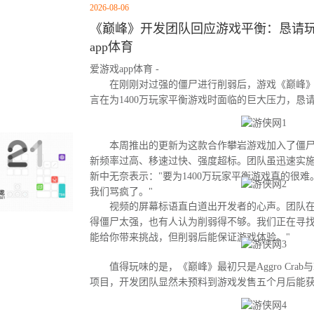
2026-08-06
《巅峰》开发团队回应游戏平衡：恳请玩家
app体育
爱游戏app体育 -
在刚刚对过强的僵尸进行削弱后，游戏《巅峰》
言在为1400万玩家平衡游戏时面临的巨大压力，恳
本周推出的更新为这款合作攀岩游戏加入了僵尸
新频率过高、移速过快、强度超标。团队虽迅速实施
新中无奈表示："要为1400万玩家平衡游戏真的很
我们骂疯了。"
视频的屏幕标语直白道出开发者的心声。团队在
得僵尸太强，也有人认为削弱得不够。我们正在寻
能给你带来挑战，但削弱后能保证游戏体验。"
值得玩味的是，《巅峰》最初只是Aggro Crab与L
项目，开发团队显然未预料到游戏发售五个月后能