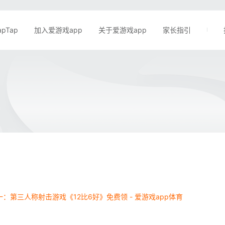
apTap
加入爱游戏app
关于爱游戏app
家长指引
加一：第三人称射击游戏《12比6好》免费领 - 爱游戏app体育