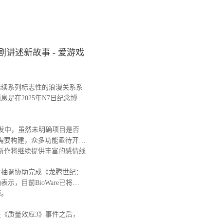
讲述新故事 - 爱游戏
延续系列标志性的浪漫关系系
是在2025年N7日纪念博客
发中，虽然未明确项目是否
需要构建，众多功能亟待开
新作将继续提供丰富的感情线
时抽调协助完成《龙腾世纪：
，目前BioWare已将所
源。
《质量效应3》事件之后，