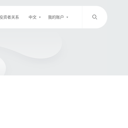
投资者关系
中文
我的账户
/
中文
EN
登录
充值
客服