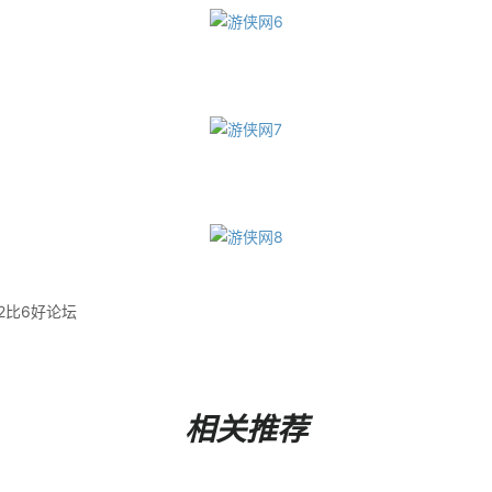
2比6好论坛
相关推荐