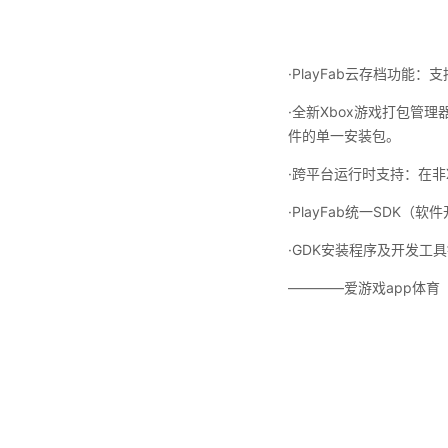
·PlayFab云存档功能
·全新Xbox游戏打包管
件的单一安装包。
·跨平台运行时支持：在非
·PlayFab统一SDK
·GDK安装程序及开发
————爱游戏app体育