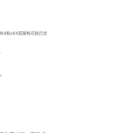
64和x64双架构可执行文
。
。