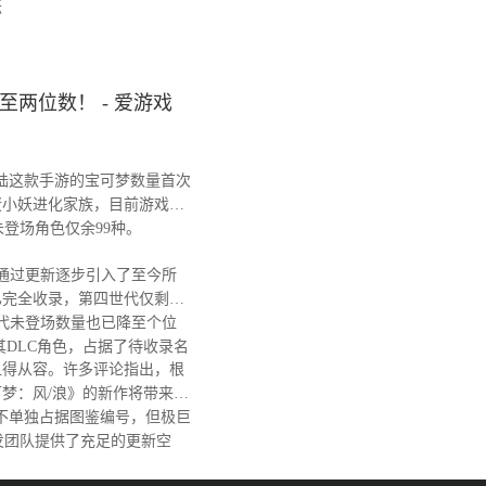
坛
两位数！ - 爱游戏
陆这款手游的宝可梦数量首次
蛋小妖进化家族，目前游戏图
，未登场角色仅余99种。
戏通过更新逐步引入了至今所
已完全收录，第四世代仅剩阿
代未登场数量也已降至个位
其DLC角色，占据了待收录名
得从容。许多评论指出，根
梦：风/浪》的新作将带来大
不单独占据图鉴编号，但极巨
发团队提供了充足的更新空