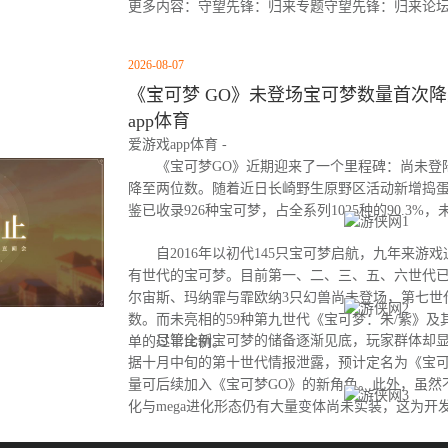
更多内容：守望先锋：归来专题守望先锋：归来论
2026-08-07
《宝可梦 GO》未登场宝可梦数量首次降至
app体育
爱游戏app体育 -
《宝可梦GO》近期迎来了一个里程碑：尚未登
降至两位数。随着近日长崎野生原野区活动新增捣
鉴已收录926种宝可梦，占全系列1025种的90.3%
自2016年以初代145只宝可梦启航，九年来游
有世代的宝可梦。目前第一、二、三、五、六世代
尔宙斯、玛纳霏与霏欧纳3只幻兽尚未登场，第七世
数。而未亮相的59种第九世代《宝可梦：朱/紫》及
尽管全新宝可梦的储备逐渐见底，玩家群体却显
单的过半比例。
据十月中旬的第十世代情报泄露，预计定名为《宝可
量可后续加入《宝可梦GO》的新角色。此外，虽然
化与mega进化形态仍有大量变体尚未实装，这为开
间。