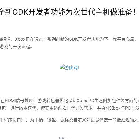
过全新GDK开发者功能为次世代主机做准备！ 
tral报道，Xbox正在通过一系列创新的GDK开发者功能为下一代平台布局
台游戏的开发流程。
系统在HDMI信号处理、游戏着色器优化以及Xbox PC生态附加组件等方
发工具包）进行版本迭代，使其更适配次世代开发需求，并强化Xbox与PC开
API（应用程序接口）：为手柄、键盘、鼠标及自定义外设提供统一的低延迟输