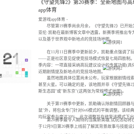
《守望先锋2》第20赛季：全新地图与高玩
app体育
爱游戏app体育 -
尽管第19赛季尚余月余，《守望先锋2》已开始为
亚伦·凯勒在最新博客文章中透露，新赛季将推出专
以及基于世界观中新地点的竞技场地图。
在11月11日赛季中更新前夕，凯勒重点强调了
——正是社区意见促使竞技场模式恢复七局四胜制。
季内容：一项直接采纳高玩建议设计的专属功能(具
近期剧情提及新地点的竞技场地图。
虽然地图具体位置尚未公布，玩家根据剧情线索
甚至火星。可以确定的是，该地图并非《守望先锋2
斯生态园"或"新东京"(这两张为常规模式地图)。
关于第19赛季中更新，凯勒确认除剧情回顾器与
鼠"外，将包含专门针对6v6模式的平衡调整。该经
均玩家参与度达20%。此次调整旨在修复该模式下
第20赛季最令人期待的当属新英雄,试玩活动将
于12月9日第20赛季上线前了解其背景故事与技能设