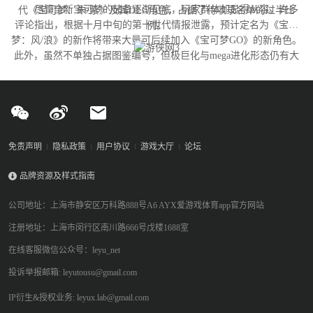
尽管全新宝可梦的储备逐渐见底，玩家群体却显得从容。许多
代《宝可梦：朱/紫》及其DLC角色，占据了待收录名单的过半比
评论指出，根据十月中旬的第十世代情报泄露，预计定名为《宝可
例。
梦：风/浪》的新作将带来大量可后续加入《宝可梦GO》的新角色。
此外，虽然不单独占据图鉴编号，但极巨化与mega进化形态仍有大
量变体尚未实装，这为开发团队提供了充足的更新空间。
免责声明
隐私政策
用户协议
游戏大厅
论坛
品牌资源及样式指南
公司地址：上海市静安区万科路888号A6 AYX爱游戏体育app官方网站
注册地址：上海市闵行区南川路666号戊楼1688室
在线客服微信公众号：leyu_net
投诉举报邮箱: leyutousu@gmail.com
IP衍生&授权业务: leyux.lab@gmail.com