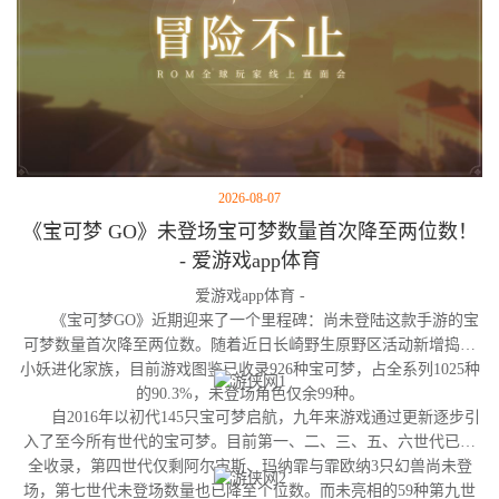
2026-08-07
《宝可梦 GO》未登场宝可梦数量首次降至两位数！
- 爱游戏app体育
爱游戏app体育 -
《宝可梦GO》近期迎来了一个里程碑：尚未登陆这款手游的宝
可梦数量首次降至两位数。随着近日长崎野生原野区活动新增捣蛋
小妖进化家族，目前游戏图鉴已收录926种宝可梦，占全系列1025种
的90.3%，未登场角色仅余99种。
自2016年以初代145只宝可梦启航，九年来游戏通过更新逐步引
入了至今所有世代的宝可梦。目前第一、二、三、五、六世代已完
全收录，第四世代仅剩阿尔宙斯、玛纳霏与霏欧纳3只幻兽尚未登
场，第七世代未登场数量也已降至个位数。而未亮相的59种第九世