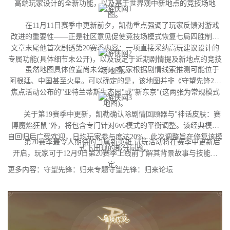
高端玩家设计的全新功能，以及基于世界观中新地点的竞技场地
图。
在11月11日赛季中更新前夕，凯勒重点强调了玩家反馈对游戏
改进的重要性——正是社区意见促使竞技场模式恢复七局四胜制。
文章末尾他首次剧透第20赛季内容：一项直接采纳高玩建议设计的
专属功能(具体细节未公开)，以及设定于近期剧情提及新地点的竞技
虽然地图具体位置尚未公布，玩家根据剧情线索推测可能位于
场地图。
阿根廷、中国甚至火星。可以确定的是，该地图并非《守望先锋2》
焦点活动公布的"亚特兰蒂斯生态园"或"新东京"(这两张为常规模式
地图)。
关于第19赛季中更新，凯勒确认除剧情回顾器与"神话皮肤：赛
博魔焰狂鼠"外，将包含专门针对6v6模式的平衡调整。该经典模式
自回归后广受欢迎，日均玩家参与度达20%。此次调整旨在修复该模
第20赛季最令人期待的当属新英雄,试玩活动将在赛季中更新后
式下出现的部分问题。
开启，玩家可于12月9日第20赛季上线前了解其背景故事与技能设
定。
更多内容：守望先锋：归来专题守望先锋：归来论坛