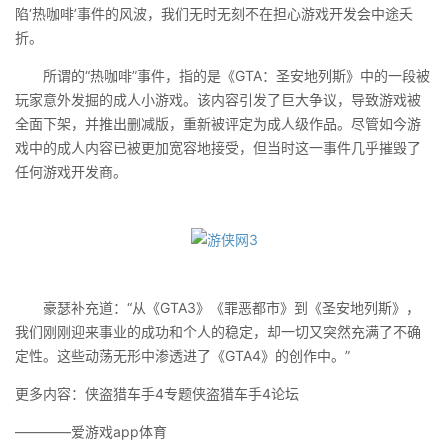
陷‘热咖啡’事件的风波，我们无时无刻不在担心游戏开发会中途夭
折。
所谓的“热咖啡”事件，指的是《GTA：圣安地列斯》中的一段被
玩家意外发掘的成人小游戏。该内容引发了巨大争议，导致游戏被
全面下架，并推出删减版，重新被评定为成人级作品。尽管如今游
戏中的成人内容已被更加宽容地接受，但当时这一事件几乎摧毁了
任何游戏开发商。
豪瑟补充道：“从《GTA3》《罪恶都市》到《圣安地列斯》，
我们刚刚迎来事业的成功和个人的稳定，却一切又突然充满了不确
定性。这些动荡无形中渗透进了《GTA4》的创作中。”
更多内容：侠盗猎车手4专题侠盗猎车手4论坛
————爱游戏app体育