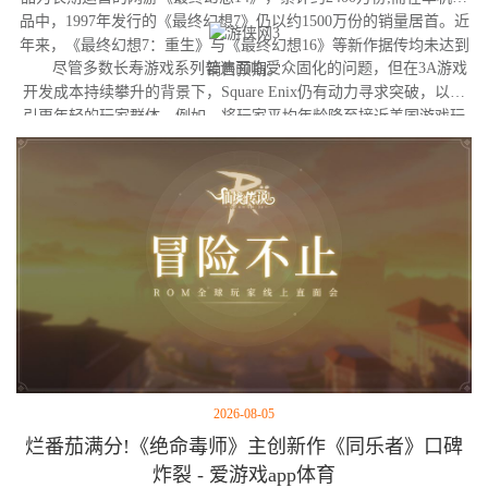
品中，1997年发行的《最终幻想7》仍以约1500万份的销量居首。近
年来，《最终幻想7：重生》与《最终幻想16》等新作据传均未达到
尽管多数长寿游戏系列普遍面临受众固化的问题，但在3A游戏
销售预期。
开发成本持续攀升的背景下，Square Enix仍有动力寻求突破，以吸
引更年轻的玩家群体。例如，将玩家平均年龄降至接近美国游戏玩
家的平均水平（约35岁），可能是其未来的目标之一。
2026-08-05
烂番茄满分!《绝命毒师》主创新作《同乐者》口碑
炸裂 - 爱游戏app体育