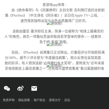
爱游戏app体育 -
由《绝命毒师》与《风骚律师》主创文斯·吉利根打造的全新剧
集《Pluribus》（中文译名《同乐者》）近日在Apple TV+上线，迅
速凭借其独特设定与出色品质赢得广泛好评。
该剧由蕾亚·塞洪担任主演，饰演一位被称为“地球上最痛苦的
人”的角色，肩负一项看似荒诞却极具哲学意味的使命——拯救世界
免于被“幸福”吞噬。
目前，《Pluribus》前两集已正式释出，烂番茄评分开局即获满
分100%，被不少评论誉为“年度最佳剧集”。观众反馈也呈现高度一
致的好评，有人预测该剧“必将横扫各大奖项”，更称其为“近年来甚
至电视剧史上最佳首播之一”;也有观众盛赞首集是“看过最震撼的电
视剧开篇”，并认为蕾亚·塞洪成功塑造了一个“完全独特的反英雄形
象——融合正义、混乱与人性的真实丑陋，精彩绝伦”。
免责声明
隐私政策
用户协议
游戏大厅
论坛