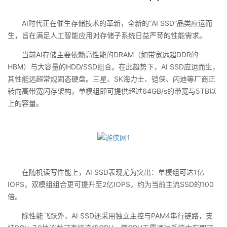
AI时代正在催生存储技术的革新，全新的“AI SSD”品类应运而
生，旨在满足人工智能应用对存储子系统日益严苛的性能需求。
当前AI存储主要依赖高性能的DRAM（如带宽远超DDR的
HBM）与大容量的HDD/SSD组合。在此趋势下，AI SSD应运而生，
其性能远超常规固态硬盘。三星、SK海力士、铠侠、闪迪等厂商正
转向高带宽闪存架构，单模组即可提供超过64GB/s的带宽与5TB以
上的容量。
在随机读写性能上，AI SSD表现尤为突出：单模组可达1亿
IOPS，双模组组合更可提升至2亿IOPS，约为当前主流SSD的100
倍。
除性能飞跃外，AI SSD还采用独立主控与PAM4串行链路，支