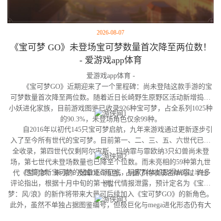
2026-08-07
《宝可梦 GO》未登场宝可梦数量首次降至两位数！
- 爱游戏app体育
爱游戏app体育 -
《宝可梦GO》近期迎来了一个里程碑：尚未登陆这款手游的宝
可梦数量首次降至两位数。随着近日长崎野生原野区活动新增捣蛋
小妖进化家族，目前游戏图鉴已收录926种宝可梦，占全系列1025种
的90.3%，未登场角色仅余99种。
自2016年以初代145只宝可梦启航，九年来游戏通过更新逐步引
入了至今所有世代的宝可梦。目前第一、二、三、五、六世代已完
全收录，第四世代仅剩阿尔宙斯、玛纳霏与霏欧纳3只幻兽尚未登
场，第七世代未登场数量也已降至个位数。而未亮相的59种第九世
尽管全新宝可梦的储备逐渐见底，玩家群体却显得从容。许多
代《宝可梦：朱/紫》及其DLC角色，占据了待收录名单的过半比
评论指出，根据十月中旬的第十世代情报泄露，预计定名为《宝可
例。
梦：风/浪》的新作将带来大量可后续加入《宝可梦GO》的新角色。
此外，虽然不单独占据图鉴编号，但极巨化与mega进化形态仍有大
量变体尚未实装，这为开发团队提供了充足的更新空间。