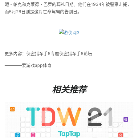
妮・帕克和克莱德・巴罗的葬礼日期。他们在1934年被警察击毙，
而5月26日则是这对亡命鸳鸯的告别日。
更多内容：侠盗猎车手6专题侠盗猎车手6论坛
————爱游戏app体育
相关推荐