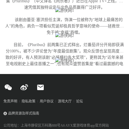
集《Pluribus》（中文译名《同乐者》）近日在Apple TV+上线，迅
速凭借其独特设定与出色品质赢得广泛好评。
该剧由蕾亚·塞洪担任主演，饰演一位被称为“地球上最痛苦的
人”的角色，肩负一项看似荒诞却极具哲学意味的使命——拯救世界
免于被“幸福”吞噬。
目前，《Pluribus》前两集已正式释出，烂番茄评分开局即获满
分100%，被不少评论誉为“年度最佳剧集”。观众反馈也呈现高度一
致的好评，有人预测该剧“必将横扫各大奖项”，更称其为“近年来甚
至电视剧史上最佳首播之一”;也有观众盛赞首集是“看过最震撼的电
视剧开篇”，并认为蕾亚·塞洪成功塑造了一个“完全独特的反英雄形
象——融合正义、混乱与人性的真实丑陋，精彩绝伦”。
免责声明
隐私政策
用户协议
游戏大厅
论坛
品牌资源及样式指南
公司地址：上海市静安区万科路888号A6 AYX爱游戏体育app官方网站