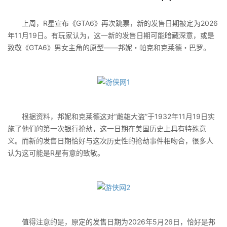
上周，R星宣布《GTA6》再次跳票，新的发售日期被定为2026
年11月19日。有玩家认为，这一新的发售日期可能暗藏深意，或是
致敬《GTA6》男女主角的原型——邦妮・帕克和克莱德・巴罗。
根据资料，邦妮和克莱德这对“雌雄大盗”于1932年11月19日实
施了他们的第一次银行抢劫，这一日期在美国历史上具有特殊意
义。而新的发售日期恰好与这次历史性的抢劫事件相吻合，很多人
认为这可能是R星有意的致敬。
值得注意的是，原定的发售日期为2026年5月26日，恰好是邦