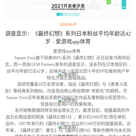
2026-08-05
调查显示：《最终幻想》系列日本粉丝平均年龄达42
岁 - 爱游戏app体育
爱游戏app体育 -
Square Enix旗下经典JRPG系列《最终幻想》近日迎来38周年纪
念，而一项由GEM Partners发布的调查显示，该系列在日本地区的粉
丝平均年龄已达42岁，反映出这一运营近四十年的IP在维持用户年
轻化方面正面临挑战。
该研究覆盖18万名受访者，指出《最终幻想》与《勇者斗恶
龙》等经典系列相似，均呈现出核心粉丝群体“老龄化”的趋势。尽管
Square Enix近年来推出多款移动端衍生作品及重制版以拓宽受众，
但其吸引新用户的效果有限。
系列销售数据同样反映出增长乏力。截至目前，销量最高的作
品为长期运营的网游《最终幻想14》，累计约2400万份;而在单机作
品中，1997年发行的《最终幻想7》仍以约1500万份的销量居首。近
年来，《最终幻想7：重生》与《最终幻想16》等新作据传均未达到