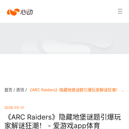
爱
搜索结果
游
戏
app
体
育
首页 /
资讯 /
《ARC Raiders》隐藏地堡谜题引爆玩家解谜狂潮！ - 爱游戏app体育
2026-05-31
《ARC Raiders》隐藏地堡谜题引爆玩
家解谜狂潮！ - 爱游戏app体育