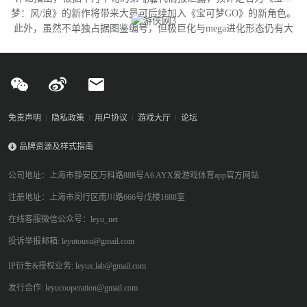
梦：风/浪》的新作将带来大量可后续加入《宝可梦GO》的新角色。
此外，虽然不单独占据图鉴编号，但极巨化与mega进化形态仍有大
量变体尚未实装，这为开发团队提供了充足的更新空间。
免责声明
隐私政策
用户协议
游戏大厅
论坛
品牌资源及样式指南
公司地址：上海市静安区万科路888号A6 AYX爱游戏体育app官方网站
注册地址：上海市闵行区南川路666号戊楼1688室
在线客服微信公众号：leyu_net
投诉举报邮箱: leyutousu@gmail.com
IP衍生&授权业务: leyux.lab@gmail.com
发行合作: leyucooperation@gmail.com