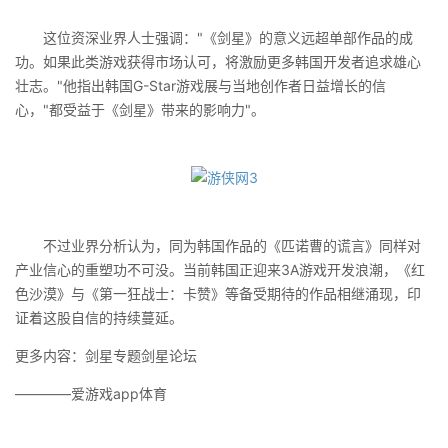
这位资深业界人士强调："《剑星》的意义远超单部作品的成
功。如果此类游戏获得市场认可，将激励更多韩国开发者追求雄心
壮志。"他指出韩国G-Star游戏展与当地创作者日益增长的信
心，"都受益于《剑星》带来的影响力"。
不过业界分析认为，同为韩国作品的《匹诺曹的谎言》同样对
产业信心的重塑功不可没。当前韩国正迎来3A游戏开发浪潮，《红
色沙漠》与《第一狂战士：卡赞》等备受期待的作品相继涌现，印
证着这股自信的持续蔓延。
更多内容：剑星专题剑星论坛
————爱游戏app体育