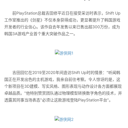
前PlayStation总裁吉田修平近日在接受采访时表示，Shift Up
工作室推出的《剑星》不仅本身获得成功，更显著提升了韩国游戏
开发者的行业信心。该作自去年发售以来已售出超300万份，成为
韩国3A游戏产业首个重大突破作品之一。
吉田回忆在2019至2020年间造访Shift Up时的情景："听闻韩
国正在开发出色的主机游戏，我亲自前往考察。令人惊讶的是，这
个新项目在3D建模、写实风格、图形表现与动作设计各方面都展现
卓越品质。"他特别赞赏团队通过物理模型转换数字角色的技术，并
透露其同事当场表态"必须让这款游戏登陆PlayStation平台"。