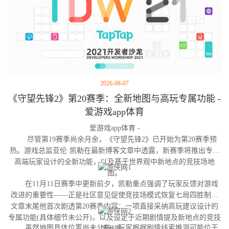
2026-08-07
《守望先锋2》第20赛季：全新地图与高玩专属功能 -
爱游戏app体育
爱游戏app体育 -
尽管第19赛季尚余月余，《守望先锋2》已开始为第20赛季预
热。游戏总监亚伦·凯勒在最新博客文章中透露，新赛季将推出专为
高端玩家设计的全新功能，以及基于世界观中新地点的竞技场地
图。
在11月11日赛季中更新前夕，凯勒重点强调了玩家反馈对游戏
改进的重要性——正是社区意见促使竞技场模式恢复七局四胜制。
文章末尾他首次剧透第20赛季内容：一项直接采纳高玩建议设计的
专属功能(具体细节未公开)，以及设定于近期剧情提及新地点的竞技
虽然地图具体位置尚未公布，玩家根据剧情线索推测可能位于
场地图。