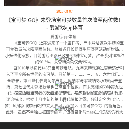
2026-08-07
《宝可梦 GO》未登场宝可梦数量首次降至两位数！
- 爱游戏app体育
爱游戏app体育 -
《宝可梦GO》近期迎来了一个里程碑：尚未登陆这款手游的宝
可梦数量首次降至两位数。随着近日长崎野生原野区活动新增捣蛋
小妖进化家族，目前游戏图鉴已收录926种宝可梦，占全系列1025种
的90.3%，未登场角色仅余99种。
自2016年以初代145只宝可梦启航，九年来游戏通过更新逐步引
入了至今所有世代的宝可梦。目前第一、二、三、五、六世代已完
全收录，第四世代仅剩阿尔宙斯、玛纳霏与霏欧纳3只幻兽尚未登
场，第七世代未登场数量也已降至个位数。而未亮相的59种第九世
尽管全新宝可梦的储备逐渐见底，玩家群体却显得从容。许多
代《宝可梦：朱/紫》及其DLC角色，占据了待收录名单的过半比
评论指出，根据十月中旬的第十世代情报泄露，预计定名为《宝可
例。
梦：风/浪》的新作将带来大量可后续加入《宝可梦GO》的新角色。
此外，虽然不单独占据图鉴编号，但极巨化与mega进化形态仍有大
量变体尚未实装，这为开发团队提供了充足的更新空间。