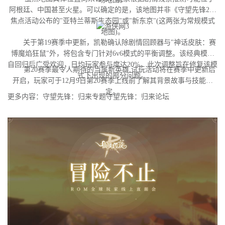
阿根廷、中国甚至火星。可以确定的是，该地图并非《守望先锋2》
焦点活动公布的"亚特兰蒂斯生态园"或"新东京"(这两张为常规模式
地图)。
关于第19赛季中更新，凯勒确认除剧情回顾器与"神话皮肤：赛
博魔焰狂鼠"外，将包含专门针对6v6模式的平衡调整。该经典模式
自回归后广受欢迎，日均玩家参与度达20%。此次调整旨在修复该模
第20赛季最令人期待的当属新英雄,试玩活动将在赛季中更新后
式下出现的部分问题。
开启，玩家可于12月9日第20赛季上线前了解其背景故事与技能设
定。
更多内容：守望先锋：归来专题守望先锋：归来论坛