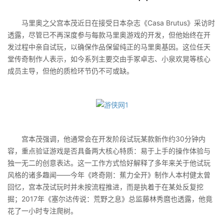
马里奥之父宫本茂近日在接受日本杂志《Casa Brutus》采访时
透露，尽管已不再深度参与每款马里奥游戏的开发，但他始终在开
发过程中亲自试玩，以确保作品保留纯正的马里奥基因。这位任天
堂传奇制作人表示，如今系列主要交由手冢卓志、小泉欢晃等核心
成员主导，但他的质检环节仍不可或缺。
宫本茂强调，他通常会在开发阶段试玩某款新作约30分钟内
容，重点验证游戏是否具备两大核心特质：易于上手的操作体验与
独一无二的创意表达。这一工作方式恰好解释了多年来关于他试玩
风格的诸多趣闻——今年《咚奇刚：蕉力全开》制作人本村健太曾
回忆，宫本茂试玩时并未按流程推进，而是执着于在某处反复挖
掘；2017年《塞尔达传说：荒野之息》总监藤林秀麿也透露，他竟
花了一小时专注爬树。