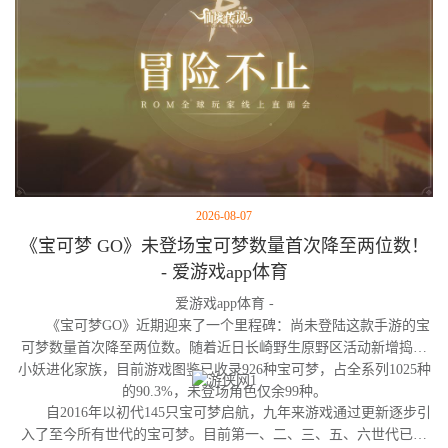
2026-08-07
《宝可梦 GO》未登场宝可梦数量首次降至两位数！
- 爱游戏app体育
爱游戏app体育 -
《宝可梦GO》近期迎来了一个里程碑：尚未登陆这款手游的宝
可梦数量首次降至两位数。随着近日长崎野生原野区活动新增捣蛋
小妖进化家族，目前游戏图鉴已收录926种宝可梦，占全系列1025种
的90.3%，未登场角色仅余99种。
自2016年以初代145只宝可梦启航，九年来游戏通过更新逐步引
入了至今所有世代的宝可梦。目前第一、二、三、五、六世代已完