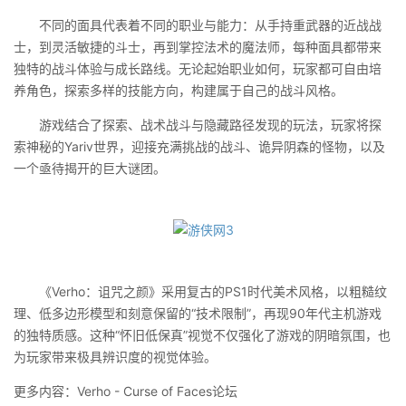
不同的面具代表着不同的职业与能力：从手持重武器的近战战
士，到灵活敏捷的斗士，再到掌控法术的魔法师，每种面具都带来
独特的战斗体验与成长路线。无论起始职业如何，玩家都可自由培
养角色，探索多样的技能方向，构建属于自己的战斗风格。
游戏结合了探索、战术战斗与隐藏路径发现的玩法，玩家将探
索神秘的Yariv世界，迎接充满挑战的战斗、诡异阴森的怪物，以及
一个亟待揭开的巨大谜团。
《Verho：诅咒之颜》采用复古的PS1时代美术风格，以粗糙纹
理、低多边形模型和刻意保留的“技术限制”，再现90年代主机游戏
的独特质感。这种“怀旧低保真”视觉不仅强化了游戏的阴暗氛围，也
为玩家带来极具辨识度的视觉体验。
更多内容：Verho - Curse of Faces论坛