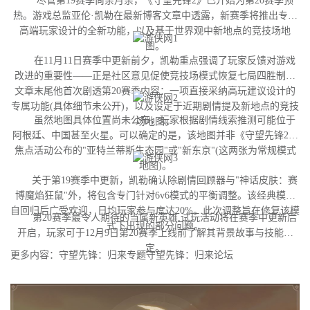
尽管第19赛季尚余月余，《守望先锋2》已开始为第20赛季预
热。游戏总监亚伦·凯勒在最新博客文章中透露，新赛季将推出专为
高端玩家设计的全新功能，以及基于世界观中新地点的竞技场地
图。
在11月11日赛季中更新前夕，凯勒重点强调了玩家反馈对游戏
改进的重要性——正是社区意见促使竞技场模式恢复七局四胜制。
文章末尾他首次剧透第20赛季内容：一项直接采纳高玩建议设计的
专属功能(具体细节未公开)，以及设定于近期剧情提及新地点的竞技
虽然地图具体位置尚未公布，玩家根据剧情线索推测可能位于
场地图。
阿根廷、中国甚至火星。可以确定的是，该地图并非《守望先锋2》
焦点活动公布的"亚特兰蒂斯生态园"或"新东京"(这两张为常规模式
地图)。
关于第19赛季中更新，凯勒确认除剧情回顾器与"神话皮肤：赛
博魔焰狂鼠"外，将包含专门针对6v6模式的平衡调整。该经典模式
自回归后广受欢迎，日均玩家参与度达20%。此次调整旨在修复该模
第20赛季最令人期待的当属新英雄,试玩活动将在赛季中更新后
式下出现的部分问题。
开启，玩家可于12月9日第20赛季上线前了解其背景故事与技能设
定。
更多内容：守望先锋：归来专题守望先锋：归来论坛